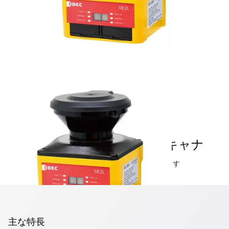
SE2L形セーフティレーザスキャナ
1台で広く（270度）長く（5m）安全防護が行えます
主な特長