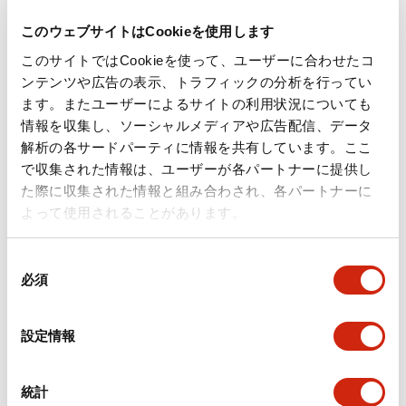
SE2L 形セーフティレーザスキャナ ロ
SE2L 形セーフティレーザスキャナ ロ
ボットコントローラ接続ターミナル ス
ボットコントローラ接続ターミナル
レーブ接続用(リレー内蔵なし) Push-
(直接出力＋反転出力)×2 (FANUC製コ
このウェブサイトはCookieを使用します
in式端子台23ピン,M12コネクタ8ピン
ントローラ向け) Push-in式端子台23ピ
×2,M12コネクタ5ピン×2 SE9Z-T
ン,M12コネクタ8ピン×3,M12コネクタ5
このサイトではCookieを使って、ユーザーに合わせたコ
ピン×1 SE9Z-RT2SV
ンテンツや広告の表示、トラフィックの分析を行ってい
ます。またユーザーによるサイトの利用状況についても
情報を収集し、ソーシャルメディアや広告配信、データ
解析の各サードパーティに情報を共有しています。ここ
で収集された情報は、ユーザーが各パートナーに提供し
た際に収集された情報と組み合わされ、各パートナーに
よって使用されることがあります。
SE2L形セーフティレーザスキャ
SE2L形セーフティレーザスキャ
ナ
ナ
SE9Z-RT2D
SE9Z-HS2-XCM11
同
必須
意
SE2L 形セーフティレーザスキャナ ロ
MicroUSBケーブル SE9Z-HS2-
の
ボットコントローラ接続ターミナル ド
XCM11
ライ接点出力×4 Push-in式端子台23ピ
選
ン,M12コネクタ8ピン×3,M12コネクタ5
設定情報
ピン×1 SE9Z-RT2D
択
統計