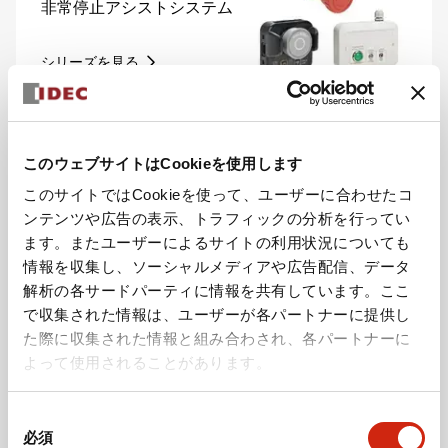
非常停止アシストシステム
シリーズを見る
このウェブサイトはCookieを使用します
このサイトではCookieを使って、ユーザーに合わせたコ
ンテンツや広告の表示、トラフィックの分析を行ってい
プログラマブル表示器
ます。またユーザーによるサイトの利用状況についても
表示器一体型コントローラ
FT2J形 プログラマブル表
情報を収集し、ソーシャルメディアや広告配信、データ
示器一体型コントローラ
解析の各サードパーティに情報を共有しています。ここ
で収集された情報は、ユーザーが各パートナーに提供し
シリーズを見る
た際に収集された情報と組み合わされ、各パートナーに
よって使用されることがあります。
同
必須
意