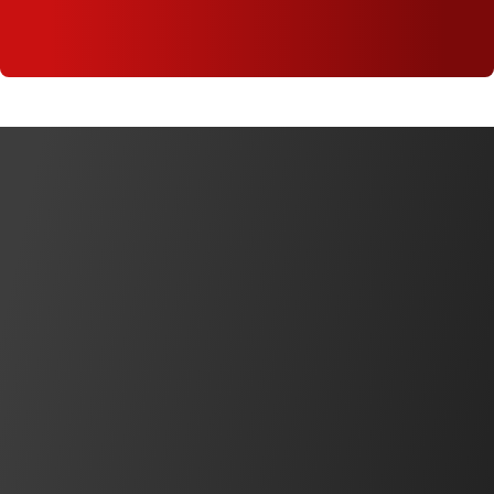
SAFETY
安全、そしてその先へ
協調安全／Safety2.0や安全に関する法令・規格、安全機
器講座など「機械安全」についてご紹介。
安全ソリューション
VIDEO
動画ライブラリ
新製品紹介やアプリケーション動画のほか、会社紹介などの
動画をご視聴いただけます。Youtubeにリンクします。