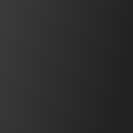
動画をみる
ピックアップ製品
重量物搬送の負担軽減につながる導入事例のご紹介
台車を電動アシスト化して重量物搬送をサポートする、ア
シストホイールドライブ。最大の特長は、
AWD１台で最
大搬送重量 1,000 kgを搬送
事例をみる
できること。実際にご活用い
ただいている企業様の
導入事例
をご紹介します。
学ぶ
オンラインセミナー
安全・防爆セミナー、プログラミングセミナー、お困りご
と解決セミナーを実施しています。
詳細をみる
情報
技術コラム
最新の安全情報や取り組み、テクノロジーなど幅広い内容を