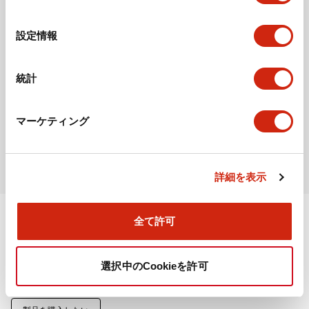
の
安全機器
選
設定情報
セーフティコマンダ
択
HT4P形 セーフティコマ
ンダ
統計
シリーズを見る
マーケティング
もっと読み込む
詳細を表示
全て許可
オンラインストア
選択中のCookieを許可
IDECのオンラインサイト（FA Direct Service）で、製品を直接
ご購入いただけます。