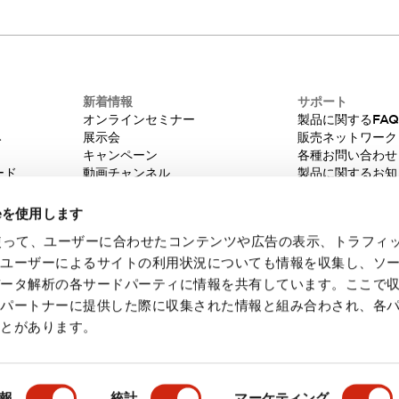
新着情報
サポート
オンラインセミナー
製品に関するFA
み
展示会
販売ネットワーク
キャンペーン
各種お問い合わせ
ード
動画チャンネル
製品に関するお知
技術コラム
販売中止品/推奨
IDEC ニュースレター
輸出該非判定
ieを使用します
機種選定システム
eを使って、ユーザーに合わせたコンテンツや広告の表示、トラフィ
たユーザーによるサイトの利用状況についても情報を収集し、ソ
データ解析の各サードパーティに情報を共有しています。ここで
各パートナーに提供した際に収集された情報と組み合わされ、各
ことがあります。
・ご使用に際してのご承諾事項
会員規約
報
統計
マーケティング