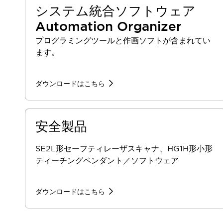
一覧を表示する
システム統合ソフトウェア
モビリティソリューション
Automation Organizer
セーフティホイールドライブ（SWD）
プログラミングツールと作画ソフトが含まれてい
アシストホイールドライブ（AWD）
ます。
一覧を表示する
業界別
AGV/AMR
ダウンロードはこちら
タブレットに安全機能を追加
安全対策の死角をなくし人身事故を防ぐ
人とAGVとの突発的な接触への対策
安全製品
無人搬送車の低床化と安全性を両立
この表示器がAGVに向く理由
移動式ロボットの安全対策
SE2L形セーフティレーザスキャナ、HG1H形小形
一覧を表示する
ティーチングペンダント／ソフトウェア
自動車
ロボットに潜むリスクを徹底検証
安全柵内の人的被害を削減
大型表示灯の統一で工数削減
小型装置の安全対策
ダウンロードはこちら
水素ステーションに信頼のおける防爆対策を
E-モビリティの時代にむけて
リチウムイオン電池製造における金属（主に銅）混入対策