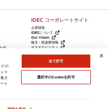
IDEC コーポレートサイト
企業情報
Q
IDECについて
Our Vision
株主・投資家情報
らせ
サステナビリティ
代替品
採用情報
全て許可
お問い合わせ
ックの
ーシャ
選択中のCookieを許可
収集さ
パート
日本
詳細を表示