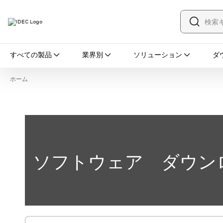
すべての製品
すべての製品
業界別
ソリューション
ダ
スイッチ・表示灯
スイッチ
表示灯・ブザー
ホーム
一覧を表示する
安全・防爆機器
安全機器
防爆機器
一覧を表示する
インダストリアルコンポーネンツ
リレー・タイマ
端子台
電源機器
サーキットプロテクタ
LED照明
ソフトウェア ダウン
一覧を表示する
オートメーション
PLC
プログラマブル表示器
産業用イーサネット
一覧を表示する
センシング
センサ
自動認識
イオナイザ