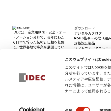
一覧を表示する
工作機械
タッチパネルを市販タブレットに置き換えてコストダウン
小型の5,000Ｎの堅牢性に優れた安全スイッチで耐久性アップ
装置のコンパクト化につながる回路設計
ダウンロード
IDECは、産業用制御・安全・オー
デジタルカタログ
工作機械のコスト削減のコツ
トメーション分野で、長年にわた
RoHS指令への取り組
工作機械に小型化の可能性を見出す
り日本で培った技術と信頼を基盤
規格認証製品
デザイン視点で工作機械の付加価値をアップ
に、世界各地で事業を展開してい
ソフトウェアダウンロ
このLED照明が工作機械のワークに向く理由
ます。
脆弱性レポート
革新的な製品とソリューションを
機器の故障につながる「瞬停」を防ぐ
このウェブサイトはCook
通じて、製造現場の生産性と安全
フラット照明で綺麗な加工面を確認
性の向上に貢献し、人と社会の豊
このサイトではCooki
イネーブル装置で安全性を強化
一覧を表示する
かな未来を支えます。
分析を行っています。ま
ロボット
ルメディアや広告配信、
ティーチングペンダントを市販タブレットに置き換えるには
れた情報は、ユーザーが
人とロボットの協働作業を一層安全で効率的に
ナーによって使用される
協働ロボットのポテンシャルを発揮する安全対策
一覧を表示する
© 2026 IDEC株式会社
プライバシーポリシー
利用規約
ご注文
半導体
同
必須
設定情