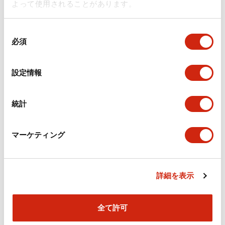
よって使用されることがあります。
保証内容
同
必須
意
1. 保証期間
弊社製品の保証期間は、ご購入後またはご指定の場所に納入後1年
の
間といたします。
選
設定情報
ただし、カタログ類に別途の記載がある場合やお客様と弊社との
択
間で別途の合意がある場合は、この限りではありません。
2. 保証範囲
統計
上記保証期間中に弊社側の責により弊社製品に故障が生じた場合
は、その製品の交換または修理を、その製品のご購入場所・納入
場所、または弊社サービス拠点において無償で実施いたします。
マーケティング
ただし、故障の原因が次に該当する場合は、この保証の対象範囲
から除外いたします。
カタログ類に記載されている条件・環境の範囲を逸脱した取り
扱いまたは使用による場合
弊社製品以外の原因の場合
詳細を表示
弊社以外による改造または修理による場合
弊社以外の者によるソフトウェアプログラムによる場合
弊社製品本来の使い方以外の使用による場合
全て許可
取扱説明書、カタログ類の記載に従って、保守部品の交換、ア