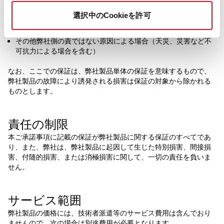
クセサリー類の取り付けなどが正しくされていなかったことに
よる場合
選択中のCookieを許可
弊社からの出荷当時の科学・技術の水準では予見できなかった
場合
その他弊社側の責ではない原因による場合（天災、災害など不
可抗力による場合を含む）
なお、ここでの保証は、弊社製品単体の保証を意味するもので、
弊社製品の故障により誘発される損害は保証の対象から除かれる
ものとします。
責任の制限
本ご承諾事項に記載の保証が弊社製品に関する保証のすべてであ
り、また、弊社は、弊社製品に起因して生じた特別損害、間接損
害、付随的損害、または消極損害に関して、一切の責任を負いま
せん。
サービス範囲
弊社製品の価格には、技術者派遣等のサービス費用は含んでおり
ませんので、次の場合は別途費用が必要となります。