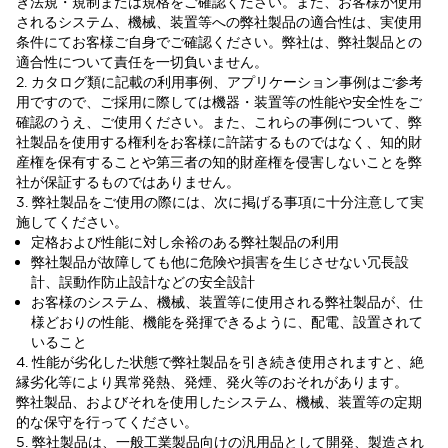
き法規・規制または規格をご確認ください。また、お客様が使用
されるシステム、機械、装置等への弊社製品の適合性は、実使用
条件にてお客様ご自身でご確認ください。弊社は、弊社製品との
適合性について責任を一切負いません。
2. カタログ類に記載の利用事例、アプリケーション事例はご参考
用ですので、ご採用に際しては機器・装置等の性能や安全性をご
確認のうえ、ご使用ください。また、これらの事例について、弊
社製品を使用する権利をお客様に許諾するものではなく、知的財
産権を保有することや第三者の知的財産権を侵害しないことを弊
社が保証するものではありません。
3. 弊社製品をご使用の際には、次に掲げる事項に十分注意して実
施してください。
定格および性能に対し余裕のある弊社製品の利用
弊社製品が故障しても他に危険や損害を生じさせない冗長設
計、誤動作防止設計などの安全設計
お客様のシステム、機械、装置等に使用される弊社製品が、仕
様どおりの性能、機能を発揮できるように、配電、設置されて
いること
4. 性能が劣化した状態で弊社製品を引き続き使用されますと、絶
縁劣化等により異常発熱、発煙、発火等のおそれがあります。
弊社製品、およびそれを使用したシステム、機械、装置等の定期
的な保守を行ってください。
5. 弊社製品は、一般工業製品向けの汎用品として開発、製造され