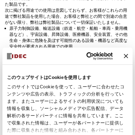
た製品です。
次に掲げる用途での使用は意図しておらず、お客様がこれらの用
途で弊社製品を使用した場合、お客様と弊社との間で別途の合意
がない限り、弊社は弊社製品について一切保証いたしません。
原子力制御設備、輸送設備（鉄道・航空・船舶・車両・乗用機
器など）、宇宙設備、昇降設備、医療機器、安全装置、その他
生命・身体に危険を及ぼす可能性のある設備・機器など高度な
安全性が要求される用途での使用
ガス・水道・電気等の供給システム、24時間連続運転システ
ム、決済システムなど高度な信頼性が要求される用途での使用
屋外での設備、化学的汚染または電磁的な影響を受ける可能性
のある環境での用途など、
カタログ類に記載された仕様や条件・環境の範囲を逸脱して取
このウェブサイトはCookieを使用します
り扱われる、または使用される可能性のある用途での使用
このサイトではCookieを使って、ユーザーに合わせたコ
なお、お客様が上記の用途での使用を望まれる場合には、必ず弊
ンテンツや広告の表示、トラフィックの分析を行ってい
社の営業窓口までご相談をお願いいたします。
ます。またユーザーによるサイトの利用状況についても
情報を収集し、ソーシャルメディアや広告配信、データ
検査
解析の各サードパーティに情報を共有しています。ここ
ご購入いただきました弊社製品につきましては、遅滞なく検査を
で収集された情報は、ユーザーが各パートナーに提供し
行っていただくとともに、検査前または検査中の取り扱いにつき
た際に収集された情報と組み合わされ、各パートナーに
ましては、管理保全に十分にご留意ください。