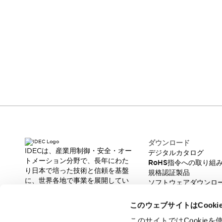
製品に関するFAQ
各種お問い合わせ
各種お問い合わせ／よくあるご質問
オンライン技術相談
バーコード製品に関するお問い合わせ
販売ネットワーク
製品に関するお知らせ
販売中止品/推奨代替品
輸出該非判定
FA Direct Service ご利用案内
機種選定システム
オンラインストア
FA Direct Serviceをご利用の方はこちらをご確
一覧を表示する
認ください。
企業情報
IDECについて
ダウンロード
Our Vision
IDECは、産業用制御・安全・オー
デジタルカタログ
株主・投資家情報
トメーション分野で、長年にわた
RoHS指令への取り組
サステナビリティ
り日本で培った技術と信頼を基盤
規格認証製品
採用情報
に、世界各地で事業を展開してい
ソフトウェアダウンロ
ます。
脆弱性レポート
革新的な製品とソリューションを
このウェブサイトはCook
通じて、製造現場の生産性と安全
性の向上に貢献し、人と社会の豊
このサイトではCooki