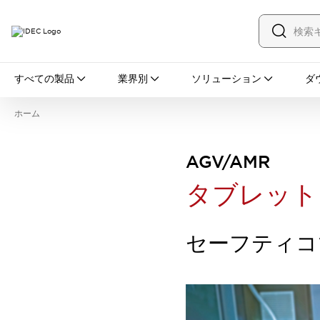
すべての製品
すべての製品
業界別
ソリューション
ダ
スイッチ・表示灯
スイッチ
表示灯・ブザー
ホーム
一覧を表示する
安全・防爆機器
安全機器
防爆機器
一覧を表示する
AGV/AMR
インダストリアルコンポーネンツ
タブレット
リレー・タイマ
端子台
電源機器
サーキットプロテクタ
LED照明
一覧を表示する
セーフティコ
オートメーション
PLC
プログラマブル表示器
産業用イーサネット
一覧を表示する
センシング
センサ
自動認識
イオナイザ