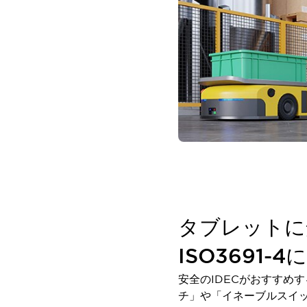
一覧を表示する
工作機械
タッチパネルを市販タブレットに置き換えてコストダウン
小型の5,000Ｎの堅牢性に優れた安全スイッチで耐久性アップ
装置のコンパクト化につながる回路設計
工作機械のコスト削減のコツ
工作機械に小型化の可能性を見出す
デザイン視点で工作機械の付加価値をアップ
このLED照明が工作機械のワークに向く理由
機器の故障につながる「瞬停」を防ぐ
フラット照明で綺麗な加工面を確認
イネーブル装置で安全性を強化
一覧を表示する
ロボット
タブレットに
ティーチングペンダントを市販タブレットに置き換えるには
人とロボットの協働作業を一層安全で効率的に
ISO3691-
協働ロボットのポテンシャルを発揮する安全対策
一覧を表示する
安全のIDECがおすすめ
半導体
チ」や「イネーブルスイ