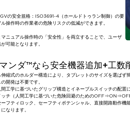
Vの安全規格：ISO3691-4（ホールドトゥラン制御）の要
アル操作時の作業者の危険リスクの低減ができます。
とマニュアル操作時の「安全性」を両立することで、ユーザ
供が可能となります。
マンダ™なら安全機器追加+工数
ら伸縮式のホルダー構造により、タブレットのサイズを選ばず
スの開発は不要です。
人間工学に基づいたグリップ構造とイネーブルスイッチの配置
ッチ（人間工学に基づいた危険回避のためのOFF⇒ON⇒OF
セーフティロック、セーフティポテンシャル、直接開路動作機
トになります。