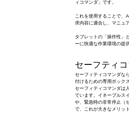
本質的な対策で爆発事故のリスクを抑える
ィコマンダ」です。
半導体製造装置の設計自由度を高める方法
ダウンタイムを長引かせるスイッチ交換を瞬時に
これを使用することで、AG
安全規格への対応
求内容に適合し、マニュ
危険性の低い機械にカテゴリ2安全リレーモジュールの選択を
光電センサでは実現できなかった工数を削減する手段とは？
タブレットの「操作性」
一覧を表示する
ーに快適な作業環境の提
業界別
一覧を表示する
ソリューション
セーフティコ
安全、そしてその先へ
IDECの安全コンセプト
セーフィティコマンダな
IDECの協調安全/Safety2.0
付けるための専用ボック
安全に関する法令・規格
セーフィティコマンダは
基礎からわかる安全機器講座
ています。イネーブルスイ
安全セミナー/安全コンサルティング
や、緊急時の非常停止（
SISTEMAとは
一覧を表示する
で、これが大きなメリッ
IIoT対応デバイス
RFID認証
制御パネルレス
AGV/AMRの開発&導入促進