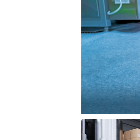
一覧を表示する
モビリティソリューション
セーフティホイールドライブ（SWD）
アシストホイールドライブ（AWD）
一覧を表示する
業界別
AGV/AMR
タブレットに安全機能を追加
安全対策の死角をなくし人身事故を防ぐ
人とAGVとの突発的な接触への対策
無人搬送車の低床化と安全性を両立
この表示器がAGVに向く理由
移動式ロボットの安全対策
一覧を表示する
自動車
ロボットに潜むリスクを徹底検証
安全柵内の人的被害を削減
大型表示灯の統一で工数削減
小型装置の安全対策
水素ステーションに信頼のおける防爆対策を
E-モビリティの時代にむけて
リチウムイオン電池製造における金属（主に銅）混入対策