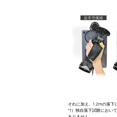
重量物搬送アシスト
COLLABORATIVE ROBOTS
SWD搭載 AMR開発キット
防爆ソリューション
「防爆受注製品」のご提案
防爆技術への取り組み
防爆関連の法律・政令・省令
防爆安全セミナー
アプリケーション・事例
防爆技術
一覧を表示する
プリント基板製品ソリューション
商品箱詰め装置
人と機械の接点を清潔に
一覧を表示する
ダウンロード
デジタルカタログ
RoHS指令への取り組み
規格認証製品
それに加え、1.2mの落
ソフトウェアダウンロード
*1）独自落下試験におい
Automation Organizer
ありません。