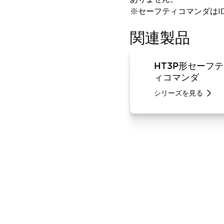
スマートリレー専用プログラミングソフトウェア
※セーフティコマンダはI
オートメーション製品プログラミングソフトウェア
関連製品
安全製品
センシング製品
モーターライズドシステム
一覧を表示する
脆弱性レポート
一覧を表示する
HT3P形セーフテ
新着情報
ィコマンダ
オンラインセミナー
安全・防爆セミナー
シリーズを見る
e-ラーニング
プログラミングセミナー
お困りごと解決セミナー
共催オンラインセミナー
一覧を表示する
展示会
キャンペーン
動画チャンネル
技術コラム
IDEC ニュースレター
サポート