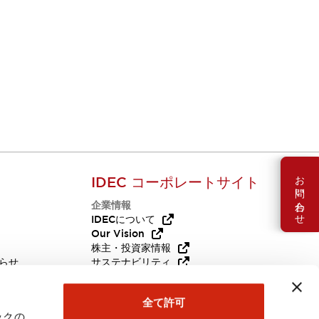
サポート
よくある質問や国内外の販売拠点、販売中止品・
推奨代替品のお知らせはこちら
お問い合わせ
IDEC コーポレートサイト
企業情報
Q
IDECについて
Our Vision
株主・投資家情報
らせ
サステナビリティ
代替品
採用情報
全て許可
ックの