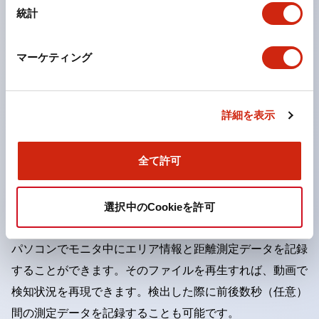
外部出力機器の監視
統計
エンコーダ入力に対応
マーケティング
ユーザビリティ
ユーザインターフェイスに配慮した設定や、保守メンテナ
詳細を表示
ンスを支援する多彩な機能を搭載しています。
防護エリア設定を支援します。
全て許可
ティーチング機能により、壁や柱などの障害物を参照して
自動的に防護エリアを設定できます。複雑な背景でもこの
機能を利用すれば最小限の手間でエリアを描画できます。
選択中のCookieを許可
検出状態を動画で確認
パソコンでモニタ中にエリア情報と距離測定データを記録
することができます。そのファイルを再生すれば、動画で
検知状況を再現できます。検出した際に前後数秒（任意）
間の測定データを記録することも可能です。