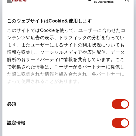
不意の位置ずれでも安全を維持
リファレンスモニタ機能が可能なため、位置ずれや扉の開
このウェブサイトはCookieを使用します
閉などの状態変化を検知して安全確保できます。
このサイトではCookieを使って、ユーザーに合わせたコ
ワーク搬入口の安全対策が可能。さらにミューティング
ンテンツや広告の表示、トラフィックの分析を行ってい
時の停止から復旧が簡単
ます。またユーザーによるサイトの利用状況についても
情報を収集し、ソーシャルメディアや広告配信、データ
衝突防止
解析の各サードパーティに情報を共有しています。ここ
で収集された情報は、ユーザーが各パートナーに提供し
衝突による人的災害や急停止による荷崩れを防止します。
た際に収集された情報と組み合わされ、各パートナーに
最大32種類のエリアで安全確保
よって使用されることがあります。
無人搬送車（AGV）などで、周囲環境に合わせて最大32
種類の防護エリアを設定・切替できるため、多彩な環境で
同
必須
最適な防護を実現します。
意
の
距離測定データを活用
選
設定情報
安全防護しながら距離測定データをEthernetポートから
択
出力し、周囲環境の障害物情報を得ることができます。