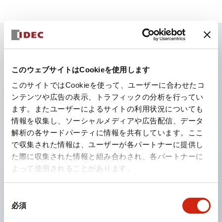
主な特長
このウェブサイトはCookieを使用します
ロボットコントローラへの安全入力
このサイトではCookieを使って、ユーザーに合わせたコ
ンテンツや広告の表示、トラフィックの分析を行ってい
セーフティレーザスキャナの安全信号を簡単にロボット
ます。またユーザーによるサイトの利用状況についても
コントローラへ入力できる接続ターミナルです。ターミ
情報を収集し、ソーシャルメディアや広告配信、データ
ナル内部で安全信号を強制ガイド式リレーのドライ接点
解析の各サードパーティに情報を共有しています。ここ
出力に変換して出力します。二重化信号を2組出力可能
で収集された情報は、ユーザーが各パートナーに提供し
た際に収集された情報と組み合わされ、各パートナーに
です。
よって使用されることがあります。
FANUC製コントローラ向けには、信号の1つを強制ガ
イド式リレーで反転してハイとローを組み合わせて出力
同
するタイプを用意しました。
必須
意
の