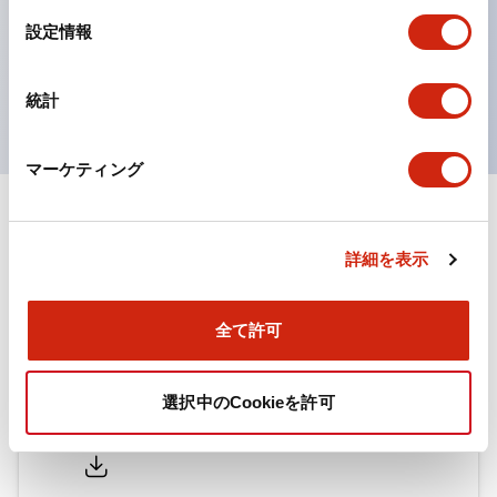
選
マスタースレーブ接続対応
設定情報
択
マスタースレーブ接続に対応しており、M12コネクタケ
ーブルでSE2L同士の接続も可能です。
統計
マーケティング
ドキュメントとファイル
詳細を表示
カタログ
取扱説明書
全て許可
選択中のCookieを許可
SE2L形セーフティレーザスキャナ（日本語）
2025/11/06
.PDF
2.09MB