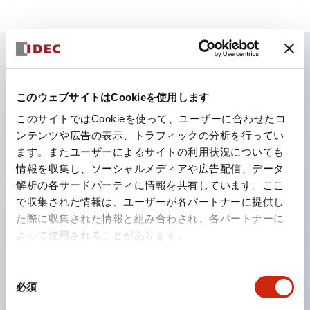
主な特長
このウェブサイトはCookieを使用します
ロボットコントローラへの安全入力
このサイトではCookieを使って、ユーザーに合わせたコ
ンテンツや広告の表示、トラフィックの分析を行ってい
セーフティレーザスキャナの安全信号を簡単にロボット
ます。またユーザーによるサイトの利用状況についても
コントローラへ入力できる接続ターミナルです。ターミ
情報を収集し、ソーシャルメディアや広告配信、データ
ナル内部で安全信号を強制ガイド式リレーのドライ接点
解析の各サードパーティに情報を共有しています。ここ
出力に変換して出力します。二重化信号を2組出力可能
で収集された情報は、ユーザーが各パートナーに提供し
た際に収集された情報と組み合わされ、各パートナーに
です。
よって使用されることがあります。
FANUC製コントローラ向けには、信号の1つを強制ガ
イド式リレーで反転してハイとローを組み合わせて出力
同
するタイプを用意しました。
必須
意
の