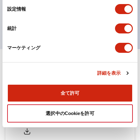
選
マスタースレーブ接続対応
設定情報
択
マスタースレーブ接続に対応しており、M12コネクタケ
ーブルでSE2L同士の接続も可能です。
統計
マーケティング
ドキュメントとファイル
詳細を表示
カタログ
取扱説明書
全て許可
選択中のCookieを許可
SE2L形セーフティレーザスキャナ（日本語）
2025/11/06
.PDF
2.09MB