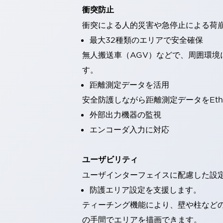
本質的な対策で爆発事故のリスクを抑える
衝突防止
半導体製造装置の設計自由度を高める方法
衝突による人的災害や急停止による荷
ダウンタイムを長引かせるスイッチ交換を瞬時に
安全規格への対応
最大32種類のエリアで安全確保
危険性の低い機械にカテゴリ2安全リレーモジュールの選択を
無人搬送車（AGV）などで、周囲環境
光電センサでは実現できなかった工数を削減する手段とは？
す。
一覧を表示する
距離測定データを活用
業界別
一覧を表示する
ソリューション
安全防護しながら距離測定データをEth
安全、そしてその先へ
外部出力機器の監視
IDECの安全コンセプト
エンコーダ入力に対応
IDECの協調安全/Safety2.0
安全に関する法令・規格
基礎からわかる安全機器講座
ユーザビリティ
安全セミナー/安全コンサルティング
ユーザインターフェイスに配慮した設
SISTEMAとは
一覧を表示する
防護エリア設定を支援します。
IIoT対応デバイス
RFID認証
制御パネルレス
ティーチング機能により、壁や柱など
AGV/AMRの開発&導入促進
の手間でエリアを描画できます。