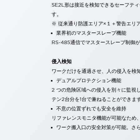
SE2L形は接近を検知できるセーフテ
一覧を表示する
工作機械
す。
タッチパネルを市販タブレットに置き換えてコストダウン
※ 従来通り防護エリア×１＋警告エリ
小型の5,000Ｎの堅牢性に優れた安全スイッチで耐久性アップ
業界初のマスタースレーブ機能
装置のコンパクト化につながる回路設計
RS-485通信でマスタースレーブ制
工作機械のコスト削減のコツ
工作機械に小型化の可能性を見出す
デザイン視点で工作機械の付加価値をアップ
侵入検知
このLED照明が工作機械のワークに向く理由
ワークだけを通過させ、人の侵入を検
機器の故障につながる「瞬停」を防ぐ
デュアルプロテクション機能
フラット照明で綺麗な加工面を確認
イネーブル装置で安全性を強化
一覧を表示する
2 つの危険区域への侵入を別々に監
ロボット
テン2台分を1台で兼ねることができま
ティーチングペンダントを市販タブレットに置き換えるには
不意の位置ずれでも安全を維持
人とロボットの協働作業を一層安全で効率的に
リファレンスモニタ機能が可能なため
協働ロボットのポテンシャルを発揮する安全対策
一覧を表示する
ワーク搬入口の安全対策が可能。さ
半導体