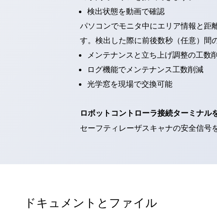
重量物搬送アシスト
検出状態を動画で確認
COLLABORATIVE ROBOTS
パソコンでモニタ中にエリア情報と距
SWD搭載 AMR開発キット
防爆ソリューション
す。検出した際に前後数秒（任意）間
「防爆受注製品」のご提案
メンテナンスと立ち上げ調整の工数
防爆技術への取り組み
ログ機能でメンテナンス工数削減
防爆関連の法律・政令・省令
光学窓を現場で交換可能
防爆安全セミナー
アプリケーション・事例
防爆技術
一覧を表示する
ロボットコントローラ接続ターミナル
プリント基板製品ソリューション
セーフティレーザスキャナの安全信号
商品箱詰め装置
人と機械の接点を清潔に
一覧を表示する
ダウンロード
デジタルカタログ
RoHS指令への取り組み
規格認証製品
ドキュメントとファイル
ソフトウェアダウンロード
Automation Organizer