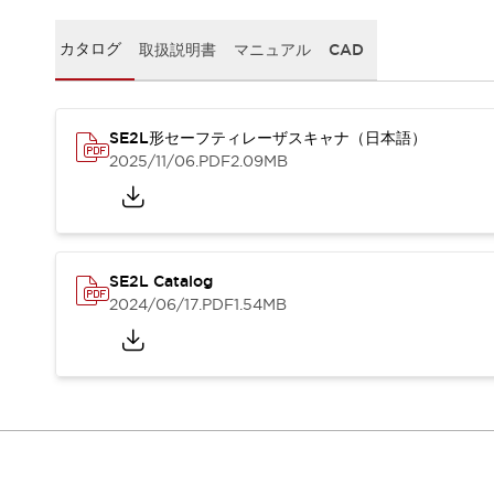
スマートリレー専用プログラミングソフトウェア
オートメーション製品プログラミングソフトウェア
カタログ
取扱説明書
マニュアル
CAD
安全製品
センシング製品
モーターライズドシステム
一覧を表示する
脆弱性レポート
一覧を表示する
SE2L形セーフティレーザスキャナ（日本語）
新着情報
2025/11/06
.PDF
2.09MB
オンラインセミナー
安全・防爆セミナー
e-ラーニング
プログラミングセミナー
SE2L Catalog
お困りごと解決セミナー
2024/06/17
.PDF
1.54MB
共催オンラインセミナー
一覧を表示する
展示会
キャンペーン
動画チャンネル
技術コラム
IDEC ニュースレター
サポート