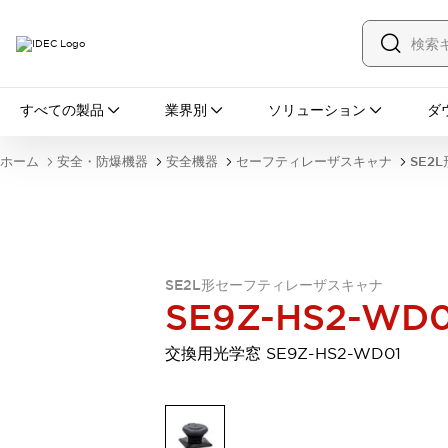
すべての製品
すべての製品
業界別
ソリューション
ダ
スイッチ・表示灯
スイッチ
表示灯・ブザー
ホーム
安全・防爆機器
安全機器
セーフティレーザスキャナ
SE2
一覧を表示する
安全・防爆機器
安全機器
防爆機器
一覧を表示する
インダストリアルコンポーネンツ
リレー・タイマ
端子台
電源機器
SE2L形セーフティレーザスキャナ
サーキットプロテクタ
LED照明
SE9Z-HS2-WD0
一覧を表示する
オートメーション
交換用光学窓 SE9Z-HS2-WD01
PLC
プログラマブル表示器
産業用イーサネット
一覧を表示する
センシング
センサ
自動認識
イオナイザ