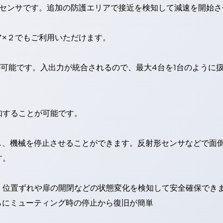
ィセンサです。追加の防護エリアで接近を検知して減速を開始
ア×２でもご利用いただけます。
御が可能です。入出力が統合されるので、最大4台を1台のように
知することが可能です。
視し、機械を停止させることができます。反射形センサなどで面
す。
、位置ずれや扉の開閉などの状態変化を検知して安全確保でき
らにミューティング時の停止から復旧が簡単