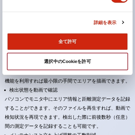
エンコーダ入力に対応
詳細を表示
ユーザビリティ
ユーザインターフェイスに配慮した設定や、保守メンテナ
全て許可
ンスを支援する多彩な機能を搭載しています。
防護エリア設定を支援します。
選択中のCookieを許可
ティーチング機能により、壁や柱などの障害物を参照して
自動的に防護エリアを設定できます。複雑な背景でもこの
機能を利用すれば最小限の手間でエリアを描画できます。
検出状態を動画で確認
パソコンでモニタ中にエリア情報と距離測定データを記録
することができます。そのファイルを再生すれば、動画で
検知状況を再現できます。検出した際に前後数秒（任意）
間の測定データを記録することも可能です。