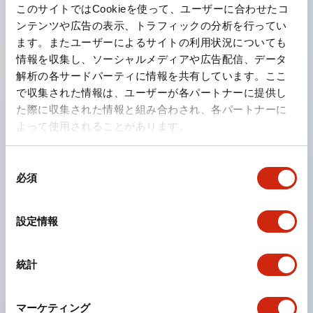
このサイトではCookieを使って、ユーザーに合わせたコ
リファレンスモニタ機能が可能なため、位置ずれや扉の開
ンテンツや広告の表示、トラフィックの分析を行ってい
閉などの状態変化を検知して安全確保できます。
ます。またユーザーによるサイトの利用状況についても
ワーク搬入口の安全対策が可能。さらにミューティング
情報を収集し、ソーシャルメディアや広告配信、データ
解析の各サードパーティに情報を共有しています。ここ
時の停止から復旧が簡単
で収集された情報は、ユーザーが各パートナーに提供し
た際に収集された情報と組み合わされ、各パートナーに
衝突防止
よって使用されることがあります。
衝突による人的災害や急停止による荷崩れを防止します。
最大32種類のエリアで安全確保
同
必須
意
無人搬送車（AGV）などで、周囲環境に合わせて最大32
の
種類の防護エリアを設定・切替できるため、多彩な環境で
選
設定情報
最適な防護を実現します。
択
距離測定データを活用
統計
安全防護しながら距離測定データをEthernetポートから
出力し、周囲環境の障害物情報を得ることができます。
マーケティング
外部出力機器の監視