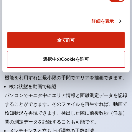
エンコーダ入力に対応
詳細を表示
ユーザビリティ
ユーザインターフェイスに配慮した設定や、保守メンテナ
全て許可
ンスを支援する多彩な機能を搭載しています。
防護エリア設定を支援します。
選択中のCookieを許可
ティーチング機能により、壁や柱などの障害物を参照して
自動的に防護エリアを設定できます。複雑な背景でもこの
機能を利用すれば最小限の手間でエリアを描画できます。
検出状態を動画で確認
パソコンでモニタ中にエリア情報と距離測定データを記録
することができます。そのファイルを再生すれば、動画で
検知状況を再現できます。検出した際に前後数秒（任意）
間の測定データを記録することも可能です。
メンテナンスと立ち上げ調整の工数削減