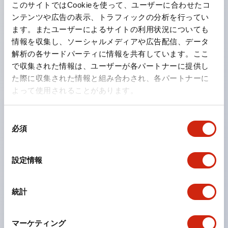
このサイトではCookieを使って、ユーザーに合わせたコ
リファレンスモニタ機能が可能なため、位置ずれや扉の開
ンテンツや広告の表示、トラフィックの分析を行ってい
閉などの状態変化を検知して安全確保できます。
ます。またユーザーによるサイトの利用状況についても
ワーク搬入口の安全対策が可能。さらにミューティング
情報を収集し、ソーシャルメディアや広告配信、データ
解析の各サードパーティに情報を共有しています。ここ
時の停止から復旧が簡単
で収集された情報は、ユーザーが各パートナーに提供し
た際に収集された情報と組み合わされ、各パートナーに
衝突防止
よって使用されることがあります。
衝突による人的災害や急停止による荷崩れを防止します。
最大32種類のエリアで安全確保
同
必須
意
無人搬送車（AGV）などで、周囲環境に合わせて最大32
の
種類の防護エリアを設定・切替できるため、多彩な環境で
選
設定情報
最適な防護を実現します。
択
距離測定データを活用
統計
安全防護しながら距離測定データをEthernetポートから
出力し、周囲環境の障害物情報を得ることができます。
マーケティング
外部出力機器の監視