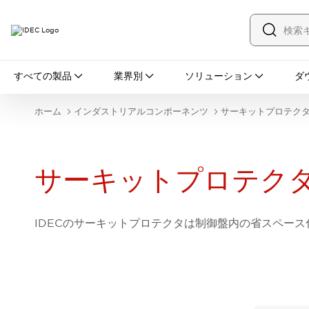
すべての製品
すべての製品
業界別
ソリューション
ダ
スイッチ・表示灯
スイッチ
表示灯・ブザー
ホーム
インダストリアルコンポーネンツ
サーキットプロテク
一覧を表示する
安全・防爆機器
安全機器
防爆機器
一覧を表示する
インダストリアルコンポーネンツ
サーキットプロテク
リレー・タイマ
端子台
電源機器
サーキットプロテクタ
LED照明
一覧を表示する
IDECのサーキットプロテクタは制御盤内の省スペー
オートメーション
PLC
プログラマブル表示器
産業用イーサネット
一覧を表示する
センシング
センサ
自動認識
イオナイザ