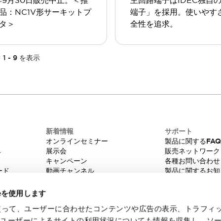
4年9月30日販売中止。＜推
主回路端子はIDEC独自の
品：NC1V形サーキットプ
端子」を採用。使いやす
タ＞
全性を追求。
中
1
-
9
を表示
新着情報
サポート
オンラインセミナー
製品に関するFA
み
展示会
販売ネットワーク
キャンペーン
各種お問い合わせ
ード
動画チャンネル
製品に関するお知
技術コラム
販売中止品/推奨
IDEC ニュースレター
輸出該非判定
ieを使用します
機種選定システム
eを使って、ユーザーに合わせたコンテンツや広告の表示、トラフィ
たユーザーによるサイトの利用状況についても情報を収集し、ソ