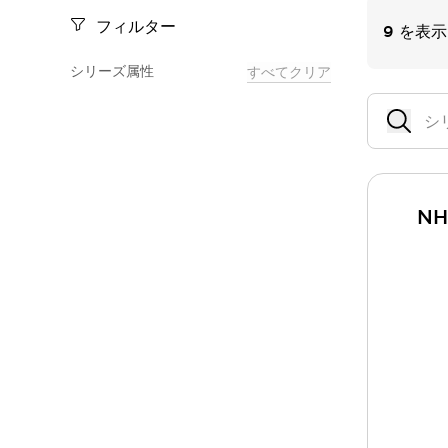
一覧を表示する
フィルター
9
を表示
モビリティソリューション
セーフティホイールドライブ（SWD）
シリーズ属性
すべてクリア
アシストホイールドライブ（AWD）
一覧を表示する
業界別
AGV/AMR
タブレットに安全機能を追加
安全対策の死角をなくし人身事故を防ぐ
N
人とAGVとの突発的な接触への対策
無人搬送車の低床化と安全性を両立
この表示器がAGVに向く理由
移動式ロボットの安全対策
一覧を表示する
自動車
ロボットに潜むリスクを徹底検証
安全柵内の人的被害を削減
大型表示灯の統一で工数削減
小型装置の安全対策
水素ステーションに信頼のおける防爆対策を
E-モビリティの時代にむけて
リチウムイオン電池製造における金属（主に銅）混入対策