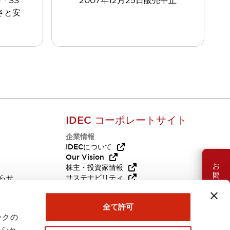
「SS
2007年12月25日販売中止
さと安
IDEC コーポレートサイト
企業情報
Q
IDECについて
Our Vision
お問い合わせ
株主・投資家情報
らせ
サステナビリティ
代替品
採用情報
全て許可
ックの
ーシャ