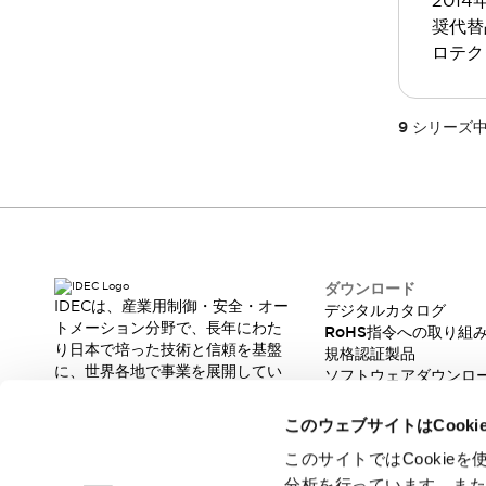
201
重量物搬送アシスト
奨代替
COLLABORATIVE ROBOTS
ロテク
SWD搭載 AMR開発キット
防爆ソリューション
「防爆受注製品」のご提案
9
シリーズ
防爆技術への取り組み
防爆関連の法律・政令・省令
防爆安全セミナー
アプリケーション・事例
防爆技術
一覧を表示する
プリント基板製品ソリューション
ダウンロード
商品箱詰め装置
IDECは、産業用制御・安全・オー
デジタルカタログ
人と機械の接点を清潔に
トメーション分野で、長年にわた
RoHS指令への取り組
一覧を表示する
り日本で培った技術と信頼を基盤
規格認証製品
に、世界各地で事業を展開してい
ダウンロード
ソフトウェアダウンロ
ます。
脆弱性レポート
デジタルカタログ
RoHS指令への取り組み
革新的な製品とソリューションを
このウェブサイトはCook
規格認証製品
通じて、製造現場の生産性と安全
ソフトウェアダウンロード
性の向上に貢献し、人と社会の豊
このサイトではCooki
Automation Organizer
かな未来を支えます。
分析を行っています。ま