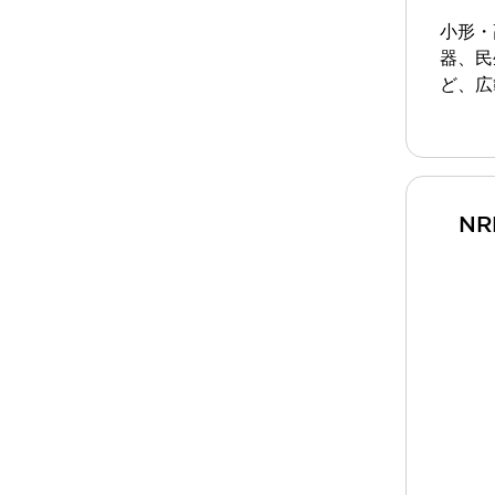
一覧を表示する
小形・
工作機械
器、民
タッチパネルを市販タブレットに置き換えてコストダウン
ど、広
小型の5,000Ｎの堅牢性に優れた安全スイッチで耐久性アップ
装置のコンパクト化につながる回路設計
工作機械のコスト削減のコツ
工作機械に小型化の可能性を見出す
デザイン視点で工作機械の付加価値をアップ
N
このLED照明が工作機械のワークに向く理由
機器の故障につながる「瞬停」を防ぐ
フラット照明で綺麗な加工面を確認
イネーブル装置で安全性を強化
一覧を表示する
ロボット
ティーチングペンダントを市販タブレットに置き換えるには
人とロボットの協働作業を一層安全で効率的に
協働ロボットのポテンシャルを発揮する安全対策
一覧を表示する
半導体