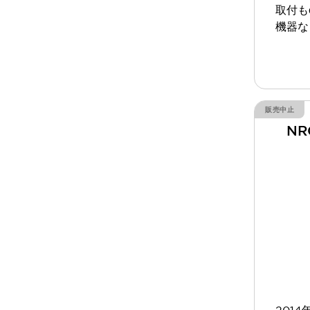
本質的な対策で爆発事故のリスクを抑える
取付も
半導体製造装置の設計自由度を高める方法
機器な
ダウンタイムを長引かせるスイッチ交換を瞬時に
安全規格への対応
危険性の低い機械にカテゴリ2安全リレーモジュールの選択を
光電センサでは実現できなかった工数を削減する手段とは？
一覧を表示する
販売中止
業界別
一覧を表示する
N
ソリューション
安全、そしてその先へ
IDECの安全コンセプト
IDECの協調安全/Safety2.0
安全に関する法令・規格
基礎からわかる安全機器講座
安全セミナー/安全コンサルティング
SISTEMAとは
一覧を表示する
IIoT対応デバイス
RFID認証
制御パネルレス
AGV/AMRの開発&導入促進