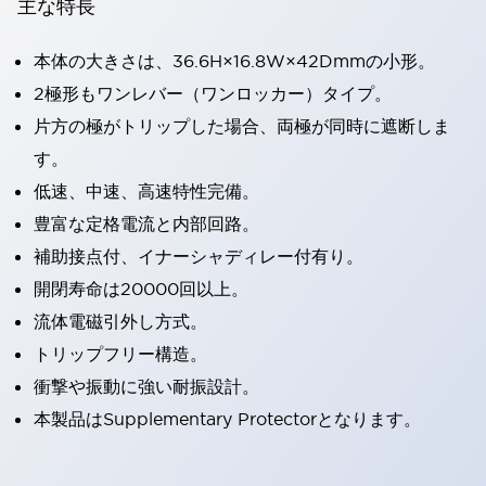
主な特長
本体の大きさは、36.6H×16.8W×42Dmmの小形。
2極形もワンレバー（ワンロッカー）タイプ。
片方の極がトリップした場合、両極が同時に遮断しま
す。
低速、中速、高速特性完備。
豊富な定格電流と内部回路。
補助接点付、イナーシャディレー付有り。
開閉寿命は20000回以上。
流体電磁引外し方式。
トリップフリー構造。
衝撃や振動に強い耐振設計。
本製品はSupplementary Protectorとなります。