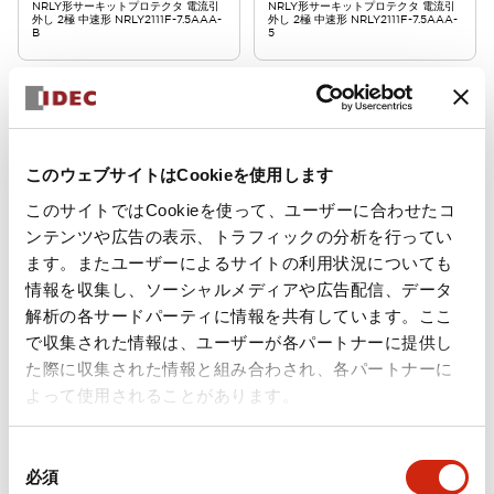
NRLY形サーキットプロテクタ 電流引
NRLY形サーキットプロテクタ 電流引
外し 2極 中速形 NRLY2111F-7.5AAA-
外し 2極 中速形 NRLY2111F-7.5AAA-
B
5
このウェブサイトはCookieを使用します
このサイトではCookieを使って、ユーザーに合わせたコ
ンテンツや広告の表示、トラフィックの分析を行ってい
ます。またユーザーによるサイトの利用状況についても
NRLシリーズサーキットプロテ
NRLシリーズサーキットプロテ
クタ
クタ
情報を収集し、ソーシャルメディアや広告配信、データ
NRLY2111F-7.5AAA-1
NRLY2111F-5ABA-B
解析の各サードパーティに情報を共有しています。ここ
で収集された情報は、ユーザーが各パートナーに提供し
NRLY形サーキットプロテクタ 電流引
NRLY形サーキットプロテクタ 電流引
た際に収集された情報と組み合わされ、各パートナーに
外し 2極 中速形 NRLY2111F-7.5AAA-1
外し 2極 高速形 NRLY2111F-5ABA-B
よって使用されることがあります。
同
必須
意