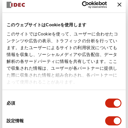
このウェブサイトはCookieを使用します
このサイトではCookieを使って、ユーザーに合わせたコ
ンテンツや広告の表示、トラフィックの分析を行ってい
ます。またユーザーによるサイトの利用状況についても
情報を収集し、ソーシャルメディアや広告配信、データ
解析の各サードパーティに情報を共有しています。ここ
で収集された情報は、ユーザーが各パートナーに提供し
た際に収集された情報と組み合わされ、各パートナーに
NRCシリーズサーキットプロテクタ
よって使用されることがあります。
2014年9月30日販売中止。＜推奨代替品：NC1V形サーキットプ
ロテクタ＞
同
必須
意
の
選
設定情報
択