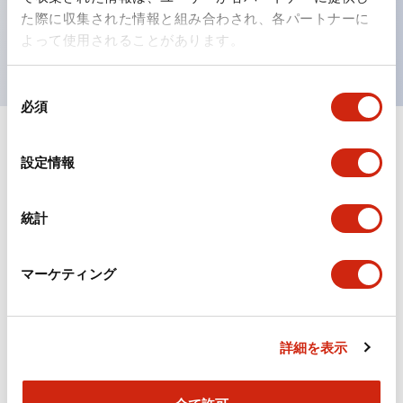
を表現できるようにしました。
た際に収集された情報と組み合わされ、各パートナーに
UL、CSA、TÜV、CCC認証品。（一部機種は除く）
よって使用されることがあります。
同
必須
意
の
選
ドキュメントとファイル
設定情報
択
統計
カタログ
CAD
規格・認証
マーケティング
TWSシリーズ コントロールユニット（2025年6月
版）（日本語）
2026/04/09
.PDF
2.10MB
詳細を表示