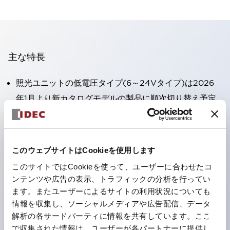
主な特長
照光ユニットの低電圧タイプ(6～24Vタイプ)は2026
年1月より新カタログモデルの製品に順次切り替え予定
高電圧タイプのLED球が搭載可能になり、ダイレクト
タイプの定格使用電圧が最大240Vまで対応可能になり
ました。
このウェブサイトはCookieを使用します
端子カバー不要。（パイロットライトのダイレクトタイ
このサイトではCookieを使って、ユーザーに合わせたコ
プを除く）
ンテンツや広告の表示、トラフィックの分析を行ってい
丸形圧着端子の配線工数を大幅に削減。
ます。またユーザーによるサイトの利用状況についても
情報を収集し、ソーシャルメディアや広告配信、データ
ひとつで6色の役をこなすLED球（LSRD球）。これま
解析の各サードパーティに情報を共有しています。ここ
で色ごとに分かれていたLED球を、1色のLED球で各色
で収集された情報は、ユーザーが各パートナーに提供し