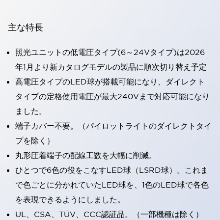
主な特長
照光ユニットの低電圧タイプ(6～24Vタイプ)は2026
年1月より新カタログモデルの製品に順次切り替え予定
高電圧タイプのLED球が搭載可能になり、ダイレクト
タイプの定格使用電圧が最大240Vまで対応可能になり
ました。
端子カバー不要。（パイロットライトのダイレクトタイ
プを除く）
丸形圧着端子の配線工数を大幅に削減。
ひとつで6色の役をこなすLED球（LSRD球）。これま
で色ごとに分かれていたLED球を、1色のLED球で各色
を表現できるようにしました。
UL、CSA、TÜV、CCC認証品。（一部機種は除く）