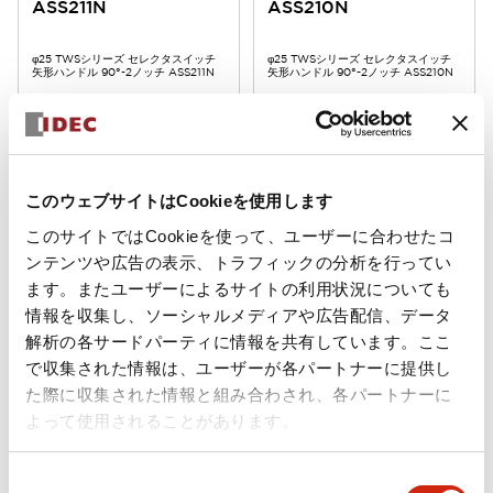
ASS211N
ASS210N
φ25 TWSシリーズ セレクタスイッチ
φ25 TWSシリーズ セレクタスイッチ
矢形ハンドル 90°-2ノッチ ASS211N
矢形ハンドル 90°-2ノッチ ASS210N
このウェブサイトはCookieを使用します
このサイトではCookieを使って、ユーザーに合わせたコ
ンテンツや広告の表示、トラフィックの分析を行ってい
ます。またユーザーによるサイトの利用状況についても
情報を収集し、ソーシャルメディアや広告配信、データ
Φ25 TWSシリーズ(2025年6月
Φ25 TWSシリーズ(2025年6月
版 新カタログモデル)
版 新カタログモデル)
解析の各サードパーティに情報を共有しています。ここ
APS166DNPW
APS122DNR
で収集された情報は、ユーザーが各パートナーに提供し
た際に収集された情報と組み合わされ、各パートナーに
φ25 TWSシリーズ パイロットライト
φ25 TWSシリーズ パイロットライト
よって使用されることがあります。
丸形 LED照光 AC/DC6V
丸形 LED照光 AC/DC24V
APS166DNPW
APS122DNR
同