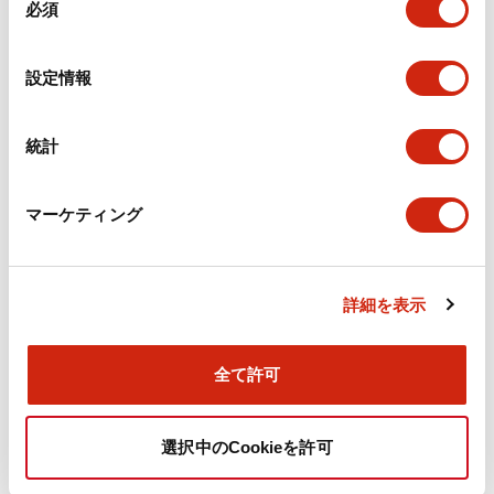
必須
意
の
選
設定情報
択
統計
Φ25 TWSシリーズ(2025年6月
Φ25 TWSシリーズ(2025年6月
版 新カタログモデル)
版 新カタログモデル)
マーケティング
APS122DNPW
APS122DNG
φ25 TWSシリーズ パイロットライト
φ25 TWSシリーズ パイロットライト
丸形 LED照光 AC/DC24V
丸形 LED照光 AC/DC24V
詳細を表示
APS122DNPW
APS122DNG
全て許可
選択中のCookieを許可