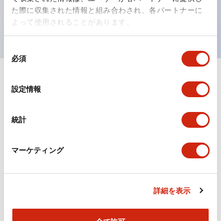
を表現できるようにしました。
た際に収集された情報と組み合わされ、各パートナーに
UL、CSA、TÜV、CCC認証品。（一部機種は除く）
よって使用されることがあります。
同
必須
意
の
選
ドキュメントとファイル
設定情報
択
統計
カタログ
CAD
規格・認証
マーケティング
TWSシリーズ コントロールユニット（2025年6月
版）（日本語）
2026/04/09
.PDF
2.10MB
詳細を表示