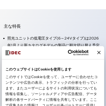
主な特長
照光ユニットの低電圧タイプ(6～24Vタイプ)は2026
年1月より新カタログモデルの製品に順次切り替え予定
高電圧タイプのLED球が搭載可能になり、ダイレクト
タイプの定格使用電圧が最大240Vまで対応可能になり
ました。
このウェブサイトはCookieを使用します
端子カバー不要。（パイロットライトのダイレクトタイ
このサイトではCookieを使って、ユーザーに合わせたコ
プを除く）
ンテンツや広告の表示、トラフィックの分析を行ってい
丸形圧着端子の配線工数を大幅に削減。
ます。またユーザーによるサイトの利用状況についても
情報を収集し、ソーシャルメディアや広告配信、データ
ひとつで6色の役をこなすLED球（LSRD球）。これま
解析の各サードパーティに情報を共有しています。ここ
で色ごとに分かれていたLED球を、1色のLED球で各色
で収集された情報は、ユーザーが各パートナーに提供し