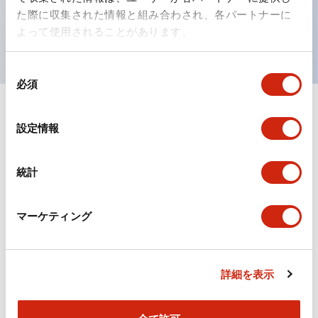
を表現できるようにしました。
た際に収集された情報と組み合わされ、各パートナーに
UL、CSA、TÜV、CCC認証品。（一部機種は除く）
よって使用されることがあります。
同
必須
意
の
選
ドキュメントとファイル
設定情報
択
統計
カタログ
CAD
規格・認証
マーケティング
TWSシリーズ コントロールユニット（2025年6月
版）（日本語）
2026/04/09
.PDF
2.10MB
詳細を表示