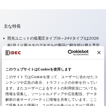
主な特長
照光ユニットの低電圧タイプ(6～24Vタイプ)は2026
年1月より新カタログモデルの製品に順次切り替え予定
高電圧タイプのLED球が搭載可能になり、ダイレクト
タイプの定格使用電圧が最大240Vまで対応可能になり
ました。
このウェブサイトはCookieを使用します
端子カバー不要。（パイロットライトのダイレクトタイ
このサイトではCookieを使って、ユーザーに合わせたコ
プを除く）
ンテンツや広告の表示、トラフィックの分析を行ってい
丸形圧着端子の配線工数を大幅に削減。
ます。またユーザーによるサイトの利用状況についても
情報を収集し、ソーシャルメディアや広告配信、データ
ひとつで6色の役をこなすLED球（LSRD球）。これま
解析の各サードパーティに情報を共有しています。ここ
で色ごとに分かれていたLED球を、1色のLED球で各色
で収集された情報は、ユーザーが各パートナーに提供し