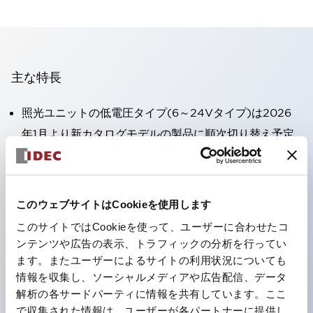
主な特長
照光ユニットの低電圧タイプ(6～24Vタイプ)は2026
年1月より新カタログモデルの製品に順次切り替え予定
高電圧タイプのLED球が搭載可能になり、ダイレクト
タイプの定格使用電圧が最大240Vまで対応可能になり
ました。
このウェブサイトはCookieを使用します
端子カバー不要。（パイロットライトのダイレクトタイ
このサイトではCookieを使って、ユーザーに合わせたコ
プを除く）
ンテンツや広告の表示、トラフィックの分析を行ってい
丸形圧着端子の配線工数を大幅に削減。
ます。またユーザーによるサイトの利用状況についても
情報を収集し、ソーシャルメディアや広告配信、データ
ひとつで6色の役をこなすLED球（LSRD球）。これま
解析の各サードパーティに情報を共有しています。ここ
で色ごとに分かれていたLED球を、1色のLED球で各色
で収集された情報は、ユーザーが各パートナーに提供し