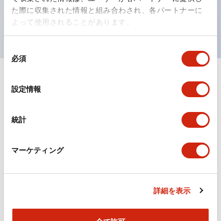
を表現できるようにしました。
た際に収集された情報と組み合わされ、各パートナーに
UL、CSA、TÜV、CCC認証品。（一部機種は除く）
よって使用されることがあります。
同
必須
意
の
選
ドキュメントとファイル
設定情報
択
統計
カタログ
CAD
規格・認証
マーケティング
TWSシリーズ コントロールユニット（2025年6月
版）（日本語）
2026/04/09
.PDF
2.10MB
詳細を表示