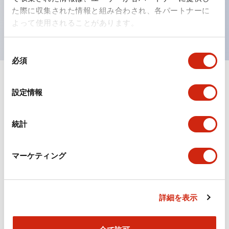
を表現できるようにしました。
た際に収集された情報と組み合わされ、各パートナーに
UL、CSA、TÜV、CCC認証品。（一部機種は除く）
よって使用されることがあります。
同
必須
意
の
選
ドキュメントとファイル
設定情報
択
統計
カタログ
CAD
規格・認証
マーケティング
TWSシリーズ コントロールユニット（2025年6月
版）（日本語）
2026/04/09
.PDF
2.10MB
詳細を表示