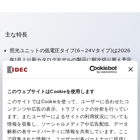
主な特長
照光ユニットの低電圧タイプ(6～24Vタイプ)は2026
年1月より新カタログモデルの製品に順次切り替え予定
高電圧タイプのLED球が搭載可能になり、ダイレクト
タイプの定格使用電圧が最大240Vまで対応可能になり
ました。
このウェブサイトはCookieを使用します
端子カバー不要。（パイロットライトのダイレクトタイ
このサイトではCookieを使って、ユーザーに合わせたコ
プを除く）
ンテンツや広告の表示、トラフィックの分析を行ってい
丸形圧着端子の配線工数を大幅に削減。
ます。またユーザーによるサイトの利用状況についても
情報を収集し、ソーシャルメディアや広告配信、データ
ひとつで6色の役をこなすLED球（LSRD球）。これま
解析の各サードパーティに情報を共有しています。ここ
で色ごとに分かれていたLED球を、1色のLED球で各色
で収集された情報は、ユーザーが各パートナーに提供し