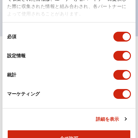
を表現できるようにしました。
た際に収集された情報と組み合わされ、各パートナーに
UL、CSA、TÜV、CCC認証品。（一部機種は除く）
よって使用されることがあります。
同
必須
意
の
選
ドキュメントとファイル
設定情報
択
統計
カタログ
CAD
規格・認証
マーケティング
TWSシリーズ コントロールユニット（2025年6月
版）（日本語）
2026/04/09
.PDF
2.10MB
詳細を表示