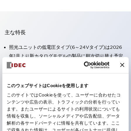
主な特長
照光ユニットの低電圧タイプ(6～24Vタイプ)は2026
年1月より新カタログモデルの製品に順次切り替え予定
高電圧タイプのLED球が搭載可能になり、ダイレクト
タイプの定格使用電圧が最大240Vまで対応可能になり
ました。
このウェブサイトはCookieを使用します
端子カバー不要。（パイロットライトのダイレクトタイ
このサイトではCookieを使って、ユーザーに合わせたコ
プを除く）
ンテンツや広告の表示、トラフィックの分析を行ってい
丸形圧着端子の配線工数を大幅に削減。
ます。またユーザーによるサイトの利用状況についても
情報を収集し、ソーシャルメディアや広告配信、データ
ひとつで6色の役をこなすLED球（LSRD球）。これま
解析の各サードパーティに情報を共有しています。ここ
で色ごとに分かれていたLED球を、1色のLED球で各色
で収集された情報は、ユーザーが各パートナーに提供し