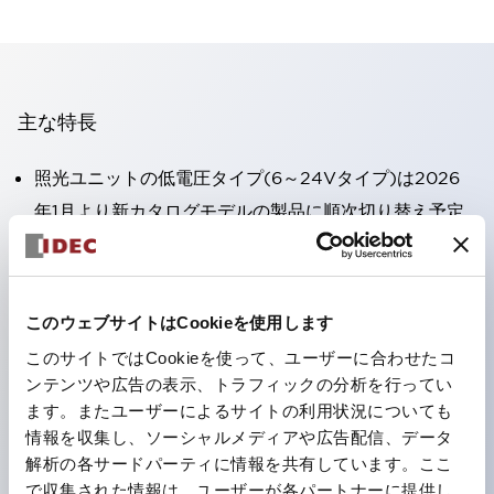
主な特長
照光ユニットの低電圧タイプ(6～24Vタイプ)は2026
年1月より新カタログモデルの製品に順次切り替え予定
高電圧タイプのLED球が搭載可能になり、ダイレクト
タイプの定格使用電圧が最大240Vまで対応可能になり
ました。
このウェブサイトはCookieを使用します
端子カバー不要。（パイロットライトのダイレクトタイ
このサイトではCookieを使って、ユーザーに合わせたコ
プを除く）
ンテンツや広告の表示、トラフィックの分析を行ってい
丸形圧着端子の配線工数を大幅に削減。
ます。またユーザーによるサイトの利用状況についても
情報を収集し、ソーシャルメディアや広告配信、データ
ひとつで6色の役をこなすLED球（LSRD球）。これま
解析の各サードパーティに情報を共有しています。ここ
で色ごとに分かれていたLED球を、1色のLED球で各色
で収集された情報は、ユーザーが各パートナーに提供し