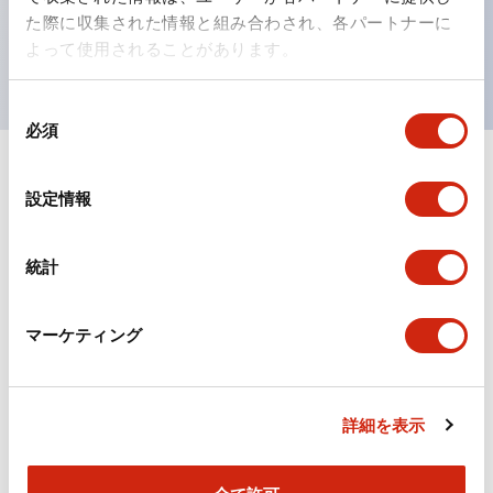
を表現できるようにしました。
た際に収集された情報と組み合わされ、各パートナーに
UL、CSA、TÜV、CCC認証品。（一部機種は除く）
よって使用されることがあります。
同
必須
意
の
選
ドキュメントとファイル
設定情報
択
統計
カタログ
CAD
規格・認証
マーケティング
TWSシリーズ コントロールユニット（2025年6月
版）（日本語）
2026/04/09
.PDF
2.10MB
詳細を表示