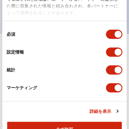
を表現できるようにしました。
た際に収集された情報と組み合わされ、各パートナーに
UL、CSA、TÜV、CCC認証品。（一部機種は除く）
よって使用されることがあります。
同
必須
意
の
選
ドキュメントとファイル
設定情報
択
統計
カタログ
CAD
規格・認証
マーケティング
TWSシリーズ コントロールユニット（2025年6月
版）（日本語）
2026/04/09
.PDF
2.10MB
詳細を表示