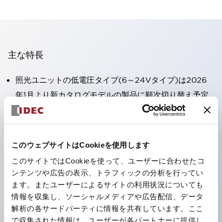
主な特長
照光ユニットの低電圧タイプ(6～24Vタイプ)は2026
年1月より新カタログモデルの製品に順次切り替え予定
高電圧タイプのLED球が搭載可能になり、ダイレクト
タイプの定格使用電圧が最大240Vまで対応可能になり
ました。
このウェブサイトはCookieを使用します
端子カバー不要。（パイロットライトのダイレクトタイ
このサイトではCookieを使って、ユーザーに合わせたコ
プを除く）
ンテンツや広告の表示、トラフィックの分析を行ってい
丸形圧着端子の配線工数を大幅に削減。
ます。またユーザーによるサイトの利用状況についても
情報を収集し、ソーシャルメディアや広告配信、データ
ひとつで6色の役をこなすLED球（LSRD球）。これま
解析の各サードパーティに情報を共有しています。ここ
で色ごとに分かれていたLED球を、1色のLED球で各色
で収集された情報は、ユーザーが各パートナーに提供し