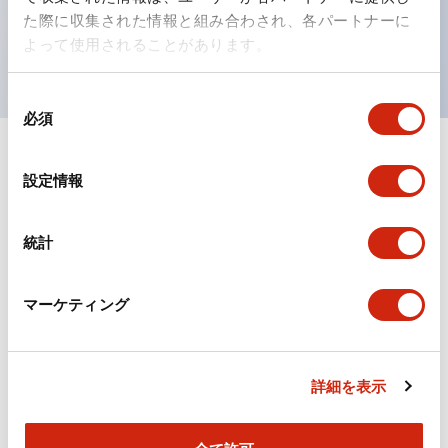
を表現できるようにしました。
た際に収集された情報と組み合わされ、各パートナーに
UL、CSA、TÜV、CCC認証品。（一部機種は除く）
よって使用されることがあります。
同
必須
意
の
選
ドキュメントとファイル
設定情報
択
統計
カタログ
CAD
規格・認証
マーケティング
TWSシリーズ コントロールユニット（2025年6月
版）（日本語）
2026/04/09
.PDF
2.10MB
詳細を表示