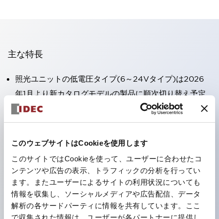
主な特長
照光ユニットの低電圧タイプ(6～24Vタイプ)は2026
年1月より新カタログモデルの製品に順次切り替え予定
高電圧タイプのLED球が搭載可能になり、ダイレクト
タイプの定格使用電圧が最大240Vまで対応可能になり
ました。
このウェブサイトはCookieを使用します
端子カバー不要。（パイロットライトのダイレクトタイ
このサイトではCookieを使って、ユーザーに合わせたコ
プを除く）
ンテンツや広告の表示、トラフィックの分析を行ってい
丸形圧着端子の配線工数を大幅に削減。
ます。またユーザーによるサイトの利用状況についても
情報を収集し、ソーシャルメディアや広告配信、データ
ひとつで6色の役をこなすLED球（LSRD球）。これま
解析の各サードパーティに情報を共有しています。ここ
で色ごとに分かれていたLED球を、1色のLED球で各色
で収集された情報は、ユーザーが各パートナーに提供し