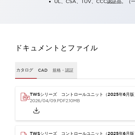
UL、CSA、TÜV、CCC認証品。
一覧を表示する
工作機械
タッチパネルを市販タブレットに置き換えてコストダウン
小型の5,000Ｎの堅牢性に優れた安全スイッチで耐久性アップ
装置のコンパクト化につながる回路設計
工作機械のコスト削減のコツ
ドキュメントとファイル
工作機械に小型化の可能性を見出す
デザイン視点で工作機械の付加価値をアップ
このLED照明が工作機械のワークに向く理由
カタログ
CAD
規格・認証
機器の故障につながる「瞬停」を防ぐ
フラット照明で綺麗な加工面を確認
イネーブル装置で安全性を強化
一覧を表示する
ロボット
TWSシリーズ コントロールユニット（2025年6月
ティーチングペンダントを市販タブレットに置き換えるには
2026/04/09
.PDF
2.10MB
人とロボットの協働作業を一層安全で効率的に
協働ロボットのポテンシャルを発揮する安全対策
一覧を表示する
半導体
TWSシリーズ コントロールユニット（2025年6月