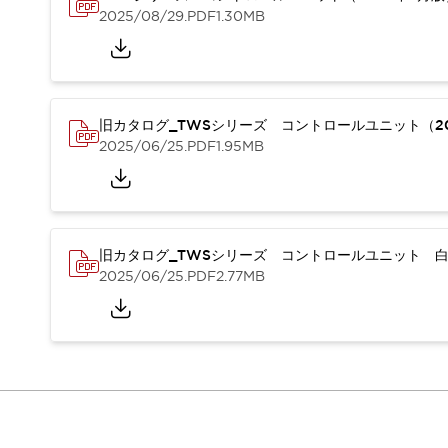
本質的な対策で爆発事故のリスクを抑える
2025/08/29
.PDF
1.30MB
半導体製造装置の設計自由度を高める方法
ダウンタイムを長引かせるスイッチ交換を瞬時に
安全規格への対応
危険性の低い機械にカテゴリ2安全リレーモジュールの選択を
光電センサでは実現できなかった工数を削減する手段とは？
旧カタログ_TWSシリーズ コントロールユニット（20
一覧を表示する
2025/06/25
.PDF
1.95MB
業界別
一覧を表示する
ソリューション
安全、そしてその先へ
IDECの安全コンセプト
旧カタログ_TWSシリーズ コントロールユニット 白
IDECの協調安全/Safety2.0
2025/06/25
.PDF
2.77MB
安全に関する法令・規格
基礎からわかる安全機器講座
安全セミナー/安全コンサルティング
SISTEMAとは
一覧を表示する
IIoT対応デバイス
RFID認証
制御パネルレス
AGV/AMRの開発&導入促進