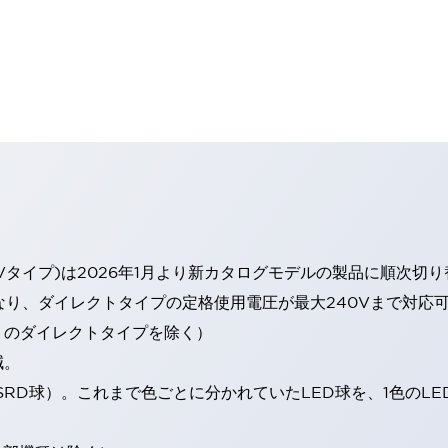
Vタイプ)は2026年1月より新カタログモデルの製品に順次切
なり、ダイレクトタイプの定格使用電圧が最大240Vまで対応
トのダイレクトタイプを除く）
減。
SRD球）。これまで色ごとに分かれていたLED球を、1色のL