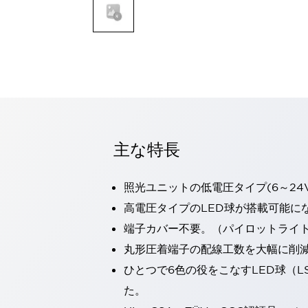
一覧を表示する
モビリティソリューション
セーフティホイールドライブ（SWD）
アシストホイールドライブ（AWD）
一覧を表示する
業界別
AGV/AMR
タブレットに安全機能を追加
安全対策の死角をなくし人身事故を防ぐ
主な特長
人とAGVとの突発的な接触への対策
無人搬送車の低床化と安全性を両立
照光ユニットの低電圧タイプ(6～24
この表示器がAGVに向く理由
移動式ロボットの安全対策
一覧を表示する
高電圧タイプのLED球が搭載可能に
自動車
端子カバー不要。（パイロットライ
ロボットに潜むリスクを徹底検証
安全柵内の人的被害を削減
丸形圧着端子の配線工数を大幅に削
大型表示灯の統一で工数削減
小型装置の安全対策
ひとつで6色の役をこなすLED球（L
水素ステーションに信頼のおける防爆対策を
E-モビリティの時代にむけて
た。
リチウムイオン電池製造における金属（主に銅）混入対策