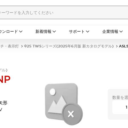
ウンロード
新着情報
サポート
企業情報
ッチ・表示灯
Φ25 TWSシリーズ(2025年6月版 新カタログモデル)
ASL
デル)
NP
数量を
矢形
V