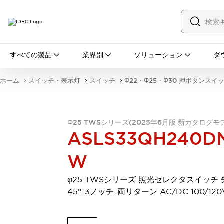
すべての製品
すべての製品
業界別
ソリューション
ダ
スイッチ・表示灯
スイッチ
表示灯・ブザー
ホーム
スイッチ・表示灯
スイッチ
Φ22・Φ25・Φ30 押ボタンスイ
一覧を表示する
安全・防爆機器
安全機器
防爆機器
一覧を表示する
インダストリアルコンポーネンツ
Φ25 TWSシリーズ(2025年6月版 新カタログモ
ASLS33QH240D
リレー・タイマ
端子台
電源機器
サーキットプロテクタ
LED照明
W
一覧を表示する
オートメーション
φ25 TWSシリーズ 照光セレクタスイッチ 
PLC
プログラマブル表示器
45°-3ノッチ-両リターン AC/DC 100/120
産業用イーサネット
一覧を表示する
センシング
センサ
自動認識
イオナイザ