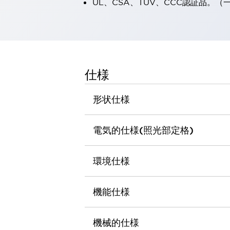
UL、CSA、TÜV、CCC認証品。
一覧を表示する
工作機械
タッチパネルを市販タブレットに置き換えてコストダウン
小型の5,000Ｎの堅牢性に優れた安全スイッチで耐久性アップ
装置のコンパクト化につながる回路設計
工作機械のコスト削減のコツ
仕様
工作機械に小型化の可能性を見出す
デザイン視点で工作機械の付加価値をアップ
形状仕様
このLED照明が工作機械のワークに向く理由
機器の故障につながる「瞬停」を防ぐ
電気的仕様(照光部定格)
フラット照明で綺麗な加工面を確認
イネーブル装置で安全性を強化
一覧を表示する
ロボット
環境仕様
ティーチングペンダントを市販タブレットに置き換えるには
人とロボットの協働作業を一層安全で効率的に
機能仕様
協働ロボットのポテンシャルを発揮する安全対策
一覧を表示する
半導体
機械的仕様