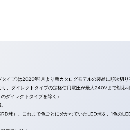
Vタイプ)は2026年1月より新カタログモデルの製品に順次切
なり、ダイレクトタイプの定格使用電圧が最大240Vまで対応
トのダイレクトタイプを除く）
減。
SRD球）。これまで色ごとに分かれていたLED球を、1色のL