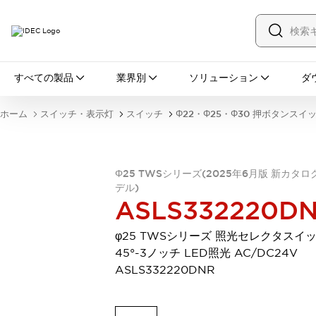
すべての製品
すべての製品
業界別
ソリューション
ダ
スイッチ・表示灯
スイッチ
表示灯・ブザー
ホーム
スイッチ・表示灯
スイッチ
Φ22・Φ25・Φ30 押ボタンスイ
一覧を表示する
安全・防爆機器
安全機器
防爆機器
一覧を表示する
インダストリアルコンポーネンツ
Φ25 TWSシリーズ(2025年6月版 新カタロ
デル)
リレー・タイマ
端子台
電源機器
ASLS332220D
サーキットプロテクタ
LED照明
一覧を表示する
φ25 TWSシリーズ 照光セレクタスイ
オートメーション
45°-3ノッチ LED照光 AC/DC24V
PLC
プログラマブル表示器
ASLS332220DNR
産業用イーサネット
一覧を表示する
センシング
センサ
自動認識
イオナイザ