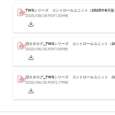
重量物搬送アシスト
COLLABORATIVE ROBOTS
TWSシリーズ コントロールユニット（2025年6月
SWD搭載 AMR開発キット
2025/08/29
.PDF
1.30MB
防爆ソリューション
「防爆受注製品」のご提案
防爆技術への取り組み
防爆関連の法律・政令・省令
旧カタログ_TWSシリーズ コントロールユニット（20
防爆安全セミナー
2025/06/25
.PDF
1.95MB
アプリケーション・事例
防爆技術
一覧を表示する
プリント基板製品ソリューション
商品箱詰め装置
人と機械の接点を清潔に
旧カタログ_TWSシリーズ コントロールユニット 白
2025/06/25
.PDF
2.77MB
一覧を表示する
ダウンロード
デジタルカタログ
RoHS指令への取り組み
規格認証製品
ソフトウェアダウンロード
Automation Organizer