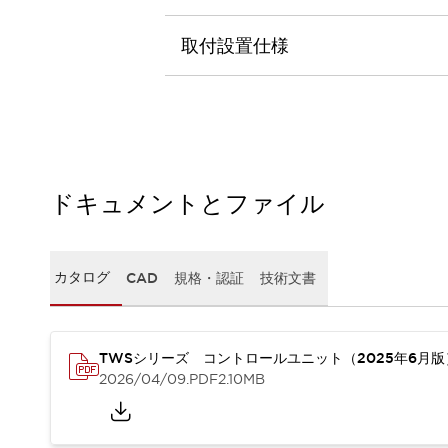
本質的な対策で爆発事故のリスクを抑える
半導体製造装置の設計自由度を高める方法
取付設置仕様
ダウンタイムを長引かせるスイッチ交換を瞬時に
安全規格への対応
危険性の低い機械にカテゴリ2安全リレーモジュールの選択を
光電センサでは実現できなかった工数を削減する手段とは？
一覧を表示する
業界別
一覧を表示する
ソリューション
ドキュメントとファイル
安全、そしてその先へ
IDECの安全コンセプト
IDECの協調安全/Safety2.0
カタログ
CAD
規格・認証
技術文書
安全に関する法令・規格
基礎からわかる安全機器講座
安全セミナー/安全コンサルティング
TWSシリーズ コントロールユニット（2025年6月
SISTEMAとは
一覧を表示する
2026/04/09
.PDF
2.10MB
IIoT対応デバイス
RFID認証
制御パネルレス
AGV/AMRの開発&導入促進