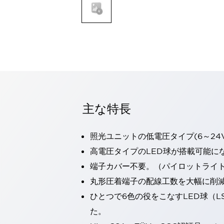
一覧を表示する
モビリティソリューション
セーフティホイールドライブ（SWD）
アシストホイールドライブ（AWD）
一覧を表示する
業界別
AGV/AMR
タブレットに安全機能を追加
安全対策の死角をなくし人身事故を防ぐ
主な特長
人とAGVとの突発的な接触への対策
無人搬送車の低床化と安全性を両立
照光ユニットの低電圧タイプ(6～24
この表示器がAGVに向く理由
移動式ロボットの安全対策
一覧を表示する
高電圧タイプのLED球が搭載可能に
自動車
端子カバー不要。（パイロットライ
ロボットに潜むリスクを徹底検証
安全柵内の人的被害を削減
丸形圧着端子の配線工数を大幅に削
大型表示灯の統一で工数削減
小型装置の安全対策
ひとつで6色の役をこなすLED球（L
水素ステーションに信頼のおける防爆対策を
E-モビリティの時代にむけて
た。
リチウムイオン電池製造における金属（主に銅）混入対策