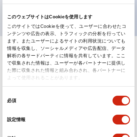
を表現できるようにしました。
UL、CSA、TÜV、CCC認証品。（一部機種は除く）
このウェブサイトはCookieを使用します
このサイトではCookieを使って、ユーザーに合わせたコ
ンテンツや広告の表示、トラフィックの分析を行ってい
ます。またユーザーによるサイトの利用状況についても
情報を収集し、ソーシャルメディアや広告配信、データ
+
仕様
すべて展開
解析の各サードパーティに情報を共有しています。ここ
で収集された情報は、ユーザーが各パートナーに提供し
形状仕様
た際に収集された情報と組み合わされ、各パートナーに
よって使用されることがあります。
電気的仕様(照光部定格)
同
環境仕様
必須
意
の
機能仕様
選
設定情報
択
機械的仕様