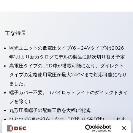
主な特長
照光ユニットの低電圧タイプ(6～24Vタイプ)は2026
年1月より新カタログモデルの製品に順次切り替え予定
高電圧タイプのLED球が搭載可能になり、ダイレクト
タイプの定格使用電圧が最大240Vまで対応可能になり
ました。
端子カバー不要。（パイロットライトのダイレクトタイ
プを除く）
丸形圧着端子の配線工数を大幅に削減。
ひとつで6色の役をこなすLED球（LSRD球）。これま
で色ごとに分かれていたLED球を、1色のLED球で各色