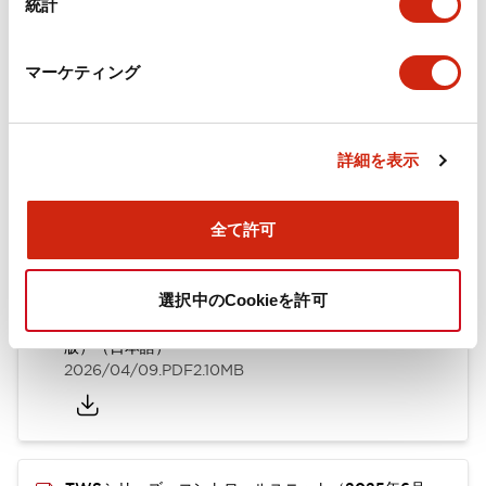
統計
取付設置仕様
マーケティング
ドキュメントとファイル
詳細を表示
全て許可
カタログ
CAD
規格・認証
技術文書
選択中のCookieを許可
TWSシリーズ コントロールユニット（2025年6月
版）（日本語）
2026/04/09
.PDF
2.10MB