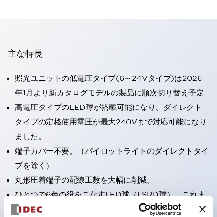
主な特長
照光ユニットの低電圧タイプ(6～24Vタイプ)は2026
年1月より新カタログモデルの製品に順次切り替え予定
高電圧タイプのLED球が搭載可能になり、ダイレクト
タイプの定格使用電圧が最大240Vまで対応可能になり
ました。
端子カバー不要。（パイロットライトのダイレクトタイ
プを除く）
丸形圧着端子の配線工数を大幅に削減。
ひとつで6色の役をこなすLED球（LSRD球）。これま
で色ごとに分かれていたLED球を、1色のLED球で各色