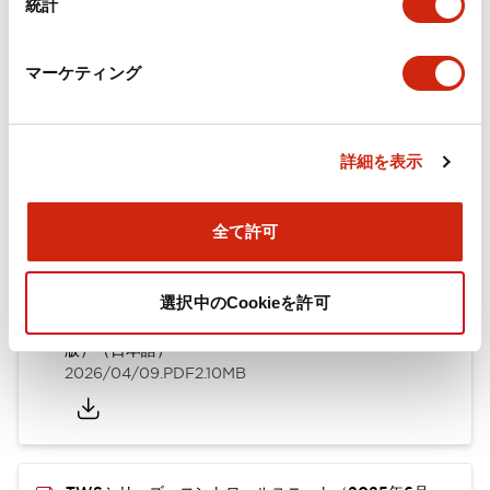
統計
取付設置仕様
マーケティング
ドキュメントとファイル
詳細を表示
全て許可
カタログ
CAD
規格・認証
技術文書
選択中のCookieを許可
TWSシリーズ コントロールユニット（2025年6月
版）（日本語）
2026/04/09
.PDF
2.10MB