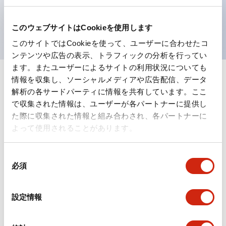
を表現できるようにしました。
UL、CSA、TÜV、CCC認証品。（一部機種は除く）
このウェブサイトはCookieを使用します
このサイトではCookieを使って、ユーザーに合わせたコ
ンテンツや広告の表示、トラフィックの分析を行ってい
ます。またユーザーによるサイトの利用状況についても
情報を収集し、ソーシャルメディアや広告配信、データ
+
仕様
すべて展開
解析の各サードパーティに情報を共有しています。ここ
で収集された情報は、ユーザーが各パートナーに提供し
形状仕様
た際に収集された情報と組み合わされ、各パートナーに
よって使用されることがあります。
電気的仕様(照光部定格)
同
環境仕様
必須
意
の
機能仕様
選
設定情報
択
機械的仕様