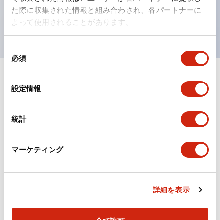
を表現できるようにしました。
た際に収集された情報と組み合わされ、各パートナーに
UL、CSA、TÜV、CCC認証品。（一部機種は除く）
よって使用されることがあります。
同
必須
意
の
選
ドキュメントとファイル
設定情報
択
統計
カタログ
CAD
規格・認証
マーケティング
TWSシリーズ コントロールユニット（2025年6月
版）（日本語）
2026/04/09
.PDF
2.10MB
詳細を表示