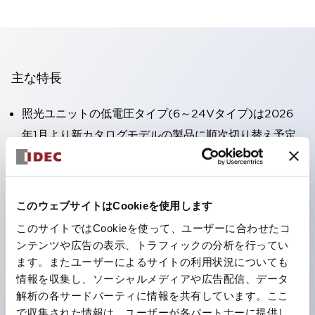
主な特長
照光ユニットの低電圧タイプ(6～24Vタイプ)は2026
年1月より新カタログモデルの製品に順次切り替え予定
高電圧タイプのLED球が搭載可能になり、ダイレクト
タイプの定格使用電圧が最大240Vまで対応可能になり
ました。
このウェブサイトはCookieを使用します
端子カバー不要。（パイロットライトのダイレクトタイ
このサイトではCookieを使って、ユーザーに合わせたコ
プを除く）
ンテンツや広告の表示、トラフィックの分析を行ってい
丸形圧着端子の配線工数を大幅に削減。
ます。またユーザーによるサイトの利用状況についても
情報を収集し、ソーシャルメディアや広告配信、データ
ひとつで6色の役をこなすLED球（LSRD球）。これま
解析の各サードパーティに情報を共有しています。ここ
で色ごとに分かれていたLED球を、1色のLED球で各色
で収集された情報は、ユーザーが各パートナーに提供し