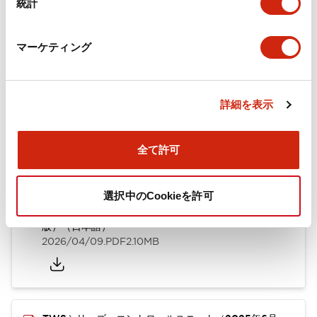
統計
取付設置仕様
マーケティング
ドキュメントとファイル
詳細を表示
全て許可
カタログ
CAD
規格・認証
技術文書
選択中のCookieを許可
TWSシリーズ コントロールユニット（2025年6月
版）（日本語）
2026/04/09
.PDF
2.10MB