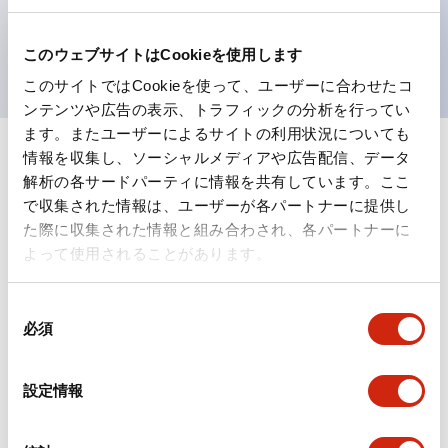
を表現できるようにしました。
UL、CSA、TÜV、CCC認証品。（一部機種は除く）
このウェブサイトはCookieを使用します
このサイトではCookieを使って、ユーザーに合わせたコ
ンテンツや広告の表示、トラフィックの分析を行ってい
ます。またユーザーによるサイトの利用状況についても
情報を収集し、ソーシャルメディアや広告配信、データ
+
仕様
すべて展開
解析の各サードパーティに情報を共有しています。ここ
で収集された情報は、ユーザーが各パートナーに提供し
形状仕様
た際に収集された情報と組み合わされ、各パートナーに
よって使用されることがあります。
電気的仕様(照光部定格)
同
環境仕様
必須
意
の
機能仕様
選
設定情報
択
機械的仕様