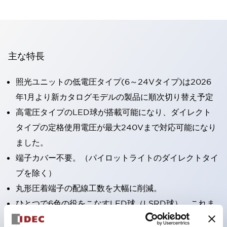
主な特長
照光ユニットの低電圧タイプ(6～24Vタイプ)は2026
年1月より新カタログモデルの製品に順次切り替え予定
高電圧タイプのLED球が搭載可能になり、ダイレクト
タイプの定格使用電圧が最大240Vまで対応可能になり
ました。
端子カバー不要。（パイロットライトのダイレクトタイ
プを除く）
丸形圧着端子の配線工数を大幅に削減。
ひとつで6色の役をこなすLED球（LSRD球）。これま
で色ごとに分かれていたLED球を、1色のLED球で各色