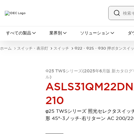
すべての製品
すべての製品
業界別
ソリューション
ダ
スイッチ・表示灯
スイッチ
表示灯・ブザー
ホーム
スイッチ・表示灯
スイッチ
Φ22・Φ25・Φ30 押ボタンスイ
一覧を表示する
安全・防爆機器
安全機器
防爆機器
一覧を表示する
Φ25 TWSシリーズ(2025年6月版 新カタロ
インダストリアルコンポーネンツ
ル)
リレー・タイマ
端子台
電源機器
ASLS31QM22DN
サーキットプロテクタ
LED照明
一覧を表示する
210
オートメーション
PLC
プログラマブル表示器
φ25 TWSシリーズ 照光セレクタスイッ
産業用イーサネット
一覧を表示する
形 45°-3ノッチ-右リターン AC 200/22
センシング
センサ
自動認識
イオナイザ