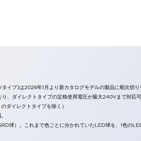
Vタイプ)は2026年1月より新カタログモデルの製品に順次切
なり、ダイレクトタイプの定格使用電圧が最大240Vまで対応
トのダイレクトタイプを除く）
減。
SRD球）。これまで色ごとに分かれていたLED球を、1色のL