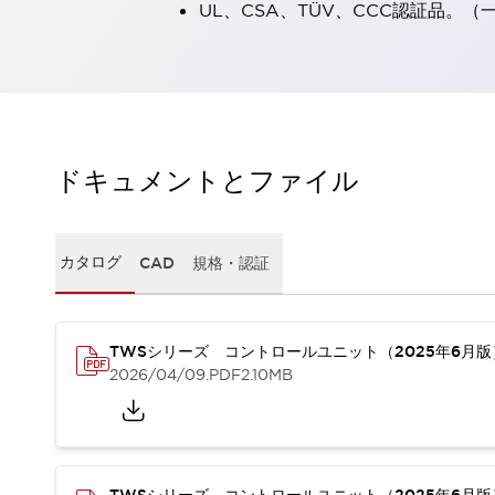
UL、CSA、TÜV、CCC認証品。
一覧を表示する
工作機械
タッチパネルを市販タブレットに置き換えてコストダウン
小型の5,000Ｎの堅牢性に優れた安全スイッチで耐久性アップ
装置のコンパクト化につながる回路設計
工作機械のコスト削減のコツ
ドキュメントとファイル
工作機械に小型化の可能性を見出す
デザイン視点で工作機械の付加価値をアップ
このLED照明が工作機械のワークに向く理由
機器の故障につながる「瞬停」を防ぐ
カタログ
CAD
規格・認証
フラット照明で綺麗な加工面を確認
イネーブル装置で安全性を強化
一覧を表示する
ロボット
TWSシリーズ コントロールユニット（2025年6月
ティーチングペンダントを市販タブレットに置き換えるには
2026/04/09
.PDF
2.10MB
人とロボットの協働作業を一層安全で効率的に
協働ロボットのポテンシャルを発揮する安全対策
一覧を表示する
半導体