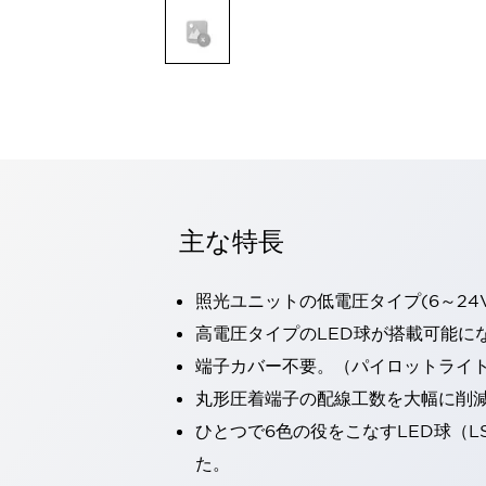
一覧を表示する
モビリティソリューション
セーフティホイールドライブ（SWD）
アシストホイールドライブ（AWD）
一覧を表示する
業界別
AGV/AMR
タブレットに安全機能を追加
安全対策の死角をなくし人身事故を防ぐ
主な特長
人とAGVとの突発的な接触への対策
無人搬送車の低床化と安全性を両立
この表示器がAGVに向く理由
移動式ロボットの安全対策
照光ユニットの低電圧タイプ(6～24
一覧を表示する
高電圧タイプのLED球が搭載可能に
自動車
端子カバー不要。（パイロットライ
ロボットに潜むリスクを徹底検証
安全柵内の人的被害を削減
丸形圧着端子の配線工数を大幅に削
大型表示灯の統一で工数削減
小型装置の安全対策
水素ステーションに信頼のおける防爆対策を
ひとつで6色の役をこなすLED球（L
E-モビリティの時代にむけて
た。
リチウムイオン電池製造における金属（主に銅）混入対策