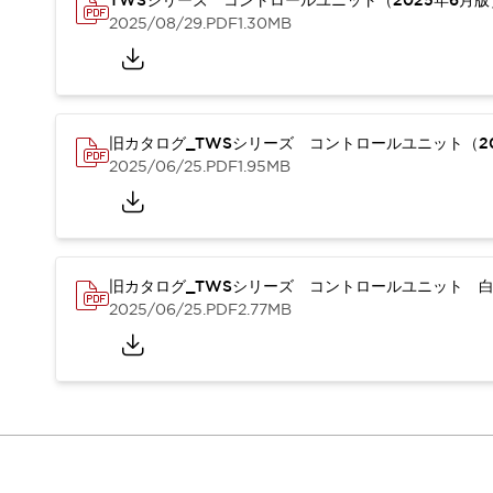
TWSシリーズ コントロールユニット（2025年6月
本質的な対策で爆発事故のリスクを抑える
2025/08/29
.PDF
1.30MB
半導体製造装置の設計自由度を高める方法
ダウンタイムを長引かせるスイッチ交換を瞬時に
安全規格への対応
危険性の低い機械にカテゴリ2安全リレーモジュールの選択を
光電センサでは実現できなかった工数を削減する手段とは？
旧カタログ_TWSシリーズ コントロールユニット（20
一覧を表示する
2025/06/25
.PDF
1.95MB
業界別
一覧を表示する
ソリューション
安全、そしてその先へ
IDECの安全コンセプト
旧カタログ_TWSシリーズ コントロールユニット 白
IDECの協調安全/Safety2.0
2025/06/25
.PDF
2.77MB
安全に関する法令・規格
基礎からわかる安全機器講座
安全セミナー/安全コンサルティング
SISTEMAとは
一覧を表示する
IIoT対応デバイス
RFID認証
制御パネルレス
AGV/AMRの開発&導入促進