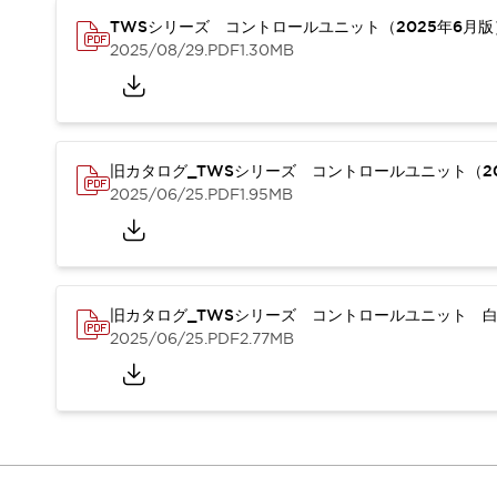
本質的な対策で爆発事故のリスクを抑える
TWSシリーズ コントロールユニット（2025年6月
半導体製造装置の設計自由度を高める方法
2025/08/29
.PDF
1.30MB
ダウンタイムを長引かせるスイッチ交換を瞬時に
安全規格への対応
危険性の低い機械にカテゴリ2安全リレーモジュールの選択を
光電センサでは実現できなかった工数を削減する手段とは？
一覧を表示する
旧カタログ_TWSシリーズ コントロールユニット（20
業界別
一覧を表示する
2025/06/25
.PDF
1.95MB
ソリューション
安全、そしてその先へ
IDECの安全コンセプト
IDECの協調安全/Safety2.0
旧カタログ_TWSシリーズ コントロールユニット 白
安全に関する法令・規格
2025/06/25
.PDF
2.77MB
基礎からわかる安全機器講座
安全セミナー/安全コンサルティング
SISTEMAとは
一覧を表示する
IIoT対応デバイス
RFID認証
制御パネルレス
AGV/AMRの開発&導入促進