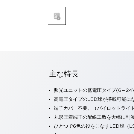
一覧を表示する
モビリティソリューション
セーフティホイールドライブ（SWD）
アシストホイールドライブ（AWD）
一覧を表示する
業界別
AGV/AMR
タブレットに安全機能を追加
安全対策の死角をなくし人身事故を防ぐ
人とAGVとの突発的な接触への対策
主な特長
無人搬送車の低床化と安全性を両立
この表示器がAGVに向く理由
移動式ロボットの安全対策
一覧を表示する
照光ユニットの低電圧タイプ(6～24
自動車
高電圧タイプのLED球が搭載可能に
ロボットに潜むリスクを徹底検証
安全柵内の人的被害を削減
端子カバー不要。（パイロットライ
大型表示灯の統一で工数削減
小型装置の安全対策
丸形圧着端子の配線工数を大幅に削
水素ステーションに信頼のおける防爆対策を
E-モビリティの時代にむけて
ひとつで6色の役をこなすLED球（L
リチウムイオン電池製造における金属（主に銅）混入対策