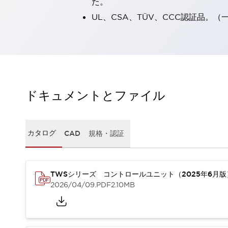
た。
一覧を表示する
UL、CSA、TÜV、CCC認証品。
工作機械
タッチパネルを市販タブレットに置き換えてコストダウン
小型の5,000Ｎの堅牢性に優れた安全スイッチで耐久性アップ
装置のコンパクト化につながる回路設計
工作機械のコスト削減のコツ
工作機械に小型化の可能性を見出す
ドキュメントとファイル
デザイン視点で工作機械の付加価値をアップ
このLED照明が工作機械のワークに向く理由
機器の故障につながる「瞬停」を防ぐ
フラット照明で綺麗な加工面を確認
カタログ
CAD
規格・認証
イネーブル装置で安全性を強化
一覧を表示する
ロボット
ティーチングペンダントを市販タブレットに置き換えるには
TWSシリーズ コントロールユニット（2025年6月
人とロボットの協働作業を一層安全で効率的に
2026/04/09
.PDF
2.10MB
協働ロボットのポテンシャルを発揮する安全対策
一覧を表示する
半導体