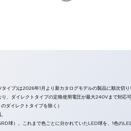
Vタイプ)は2026年1月より新カタログモデルの製品に順次切
なり、ダイレクトタイプの定格使用電圧が最大240Vまで対応
トのダイレクトタイプを除く）
減。
SRD球）。これまで色ごとに分かれていたLED球を、1色のL