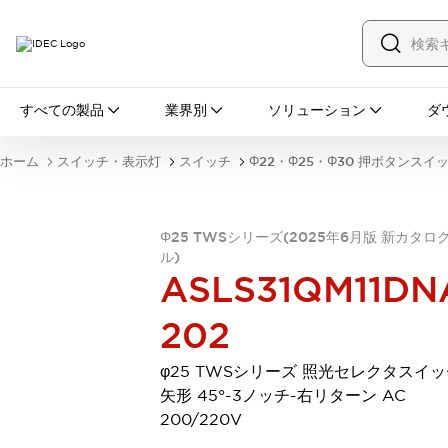
すべての製品
すべての製品
業界別
ソリューション
ダ
スイッチ・表示灯
スイッチ
表示灯・ブザー
ホーム
スイッチ・表示灯
スイッチ
Φ22・Φ25・Φ30 押ボタンスイ
一覧を表示する
安全・防爆機器
安全機器
防爆機器
一覧を表示する
Φ25 TWSシリーズ(2025年6月版 新カタロ
インダストリアルコンポーネンツ
ル)
リレー・タイマ
端子台
電源機器
ASLS31QM11DN
サーキットプロテクタ
LED照明
一覧を表示する
202
オートメーション
PLC
プログラマブル表示器
φ25 TWSシリーズ 照光セレクタスイ
産業用イーサネット
一覧を表示する
矢形 45°-3ノッチ-右リターン AC
センシング
200/220V
センサ
自動認識
イオナイザ