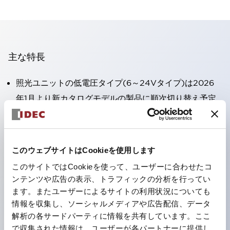
主な特長
照光ユニットの低電圧タイプ(6～24Vタイプ)は2026
年1月より新カタログモデルの製品に順次切り替え予定
高電圧タイプのLED球が搭載可能になり、ダイレクト
タイプの定格使用電圧が最大240Vまで対応可能になり
ました。
このウェブサイトはCookieを使用します
端子カバー不要。（パイロットライトのダイレクトタイ
このサイトではCookieを使って、ユーザーに合わせたコ
プを除く）
ンテンツや広告の表示、トラフィックの分析を行ってい
丸形圧着端子の配線工数を大幅に削減。
ます。またユーザーによるサイトの利用状況についても
情報を収集し、ソーシャルメディアや広告配信、データ
ひとつで6色の役をこなすLED球（LSRD球）。これま
解析の各サードパーティに情報を共有しています。ここ
で色ごとに分かれていたLED球を、1色のLED球で各色
で収集された情報は、ユーザーが各パートナーに提供し