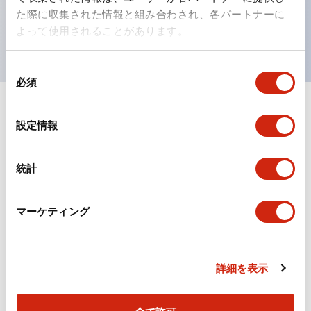
を表現できるようにしました。
た際に収集された情報と組み合わされ、各パートナーに
UL、CSA、TÜV、CCC認証品。（一部機種は除く）
よって使用されることがあります。
同
必須
意
の
選
ドキュメントとファイル
設定情報
択
統計
カタログ
CAD
規格・認証
マーケティング
TWSシリーズ コントロールユニット（2025年6月
版）（日本語）
2026/04/09
.PDF
2.10MB
詳細を表示