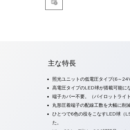
一覧を表示する
モビリティソリューション
セーフティホイールドライブ（SWD）
アシストホイールドライブ（AWD）
一覧を表示する
業界別
AGV/AMR
タブレットに安全機能を追加
安全対策の死角をなくし人身事故を防ぐ
主な特長
人とAGVとの突発的な接触への対策
無人搬送車の低床化と安全性を両立
照光ユニットの低電圧タイプ(6～24
この表示器がAGVに向く理由
移動式ロボットの安全対策
一覧を表示する
高電圧タイプのLED球が搭載可能に
自動車
端子カバー不要。（パイロットライ
ロボットに潜むリスクを徹底検証
安全柵内の人的被害を削減
丸形圧着端子の配線工数を大幅に削
大型表示灯の統一で工数削減
小型装置の安全対策
ひとつで6色の役をこなすLED球（L
水素ステーションに信頼のおける防爆対策を
E-モビリティの時代にむけて
た。
リチウムイオン電池製造における金属（主に銅）混入対策