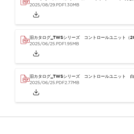
本質的な対策で爆発事故のリスクを抑える
2025/08/29
.PDF
1.30MB
半導体製造装置の設計自由度を高める方法
ダウンタイムを長引かせるスイッチ交換を瞬時に
安全規格への対応
危険性の低い機械にカテゴリ2安全リレーモジュールの選択を
光電センサでは実現できなかった工数を削減する手段とは？
旧カタログ_TWSシリーズ コントロールユニット（20
一覧を表示する
2025/06/25
.PDF
1.95MB
業界別
一覧を表示する
ソリューション
安全、そしてその先へ
IDECの安全コンセプト
旧カタログ_TWSシリーズ コントロールユニット 白
IDECの協調安全/Safety2.0
2025/06/25
.PDF
2.77MB
安全に関する法令・規格
基礎からわかる安全機器講座
安全セミナー/安全コンサルティング
SISTEMAとは
一覧を表示する
IIoT対応デバイス
RFID認証
制御パネルレス
AGV/AMRの開発&導入促進