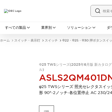
すべての製品
すべての製品
業界別
ソリューション
ダ
スイッチ・表示灯
スイッチ
表示灯・ブザー
ホーム
スイッチ・表示灯
スイッチ
Φ22・Φ25・Φ30 押ボタンスイ
一覧を表示する
安全・防爆機器
安全機器
防爆機器
一覧を表示する
インダストリアルコンポーネンツ
Φ25 TWSシリーズ(2025年6月版 新カタロ
リレー・タイマ
端子台
電源機器
ル)
サーキットプロテクタ
LED照明
ASLS2QM401D
一覧を表示する
オートメーション
φ25 TWSシリーズ 照光セレクタスイッ
PLC
プログラマブル表示器
形 90°-2ノッチ-各位置停止 AC 230/2
産業用イーサネット
一覧を表示する
センシング
センサ
自動認識
イオナイザ