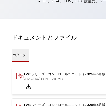
UL、CSA、TÜV、CCC認証品。
一覧を表示する
工作機械
タッチパネルを市販タブレットに置き換えてコストダウン
小型の5,000Ｎの堅牢性に優れた安全スイッチで耐久性アップ
装置のコンパクト化につながる回路設計
工作機械のコスト削減のコツ
ドキュメントとファイル
工作機械に小型化の可能性を見出す
デザイン視点で工作機械の付加価値をアップ
このLED照明が工作機械のワークに向く理由
カタログ
機器の故障につながる「瞬停」を防ぐ
フラット照明で綺麗な加工面を確認
イネーブル装置で安全性を強化
一覧を表示する
ロボット
TWSシリーズ コントロールユニット（2025年6月
ティーチングペンダントを市販タブレットに置き換えるには
2026/04/09
.PDF
2.10MB
人とロボットの協働作業を一層安全で効率的に
協働ロボットのポテンシャルを発揮する安全対策
一覧を表示する
半導体
TWSシリーズ コントロールユニット（2025年6月