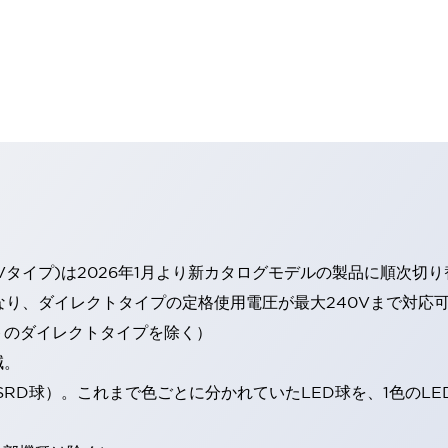
Vタイプ)は2026年1月より新カタログモデルの製品に順次切
なり、ダイレクトタイプの定格使用電圧が最大240Vまで対応
トのダイレクトタイプを除く）
減。
SRD球）。これまで色ごとに分かれていたLED球を、1色のL