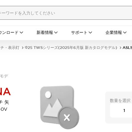
ウンロード
新着情報
サポート
企業情報
ッチ・表示灯
Φ25 TWSシリーズ(2025年6月版 新カタログモデル)
ASL
グモデ
NA
数量を選択
チ 矢
40V