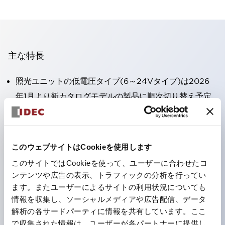
主な特長
照光ユニットの低電圧タイプ(6～24Vタイプ)は2026
年1月より新カタログモデルの製品に順次切り替え予定
高電圧タイプのLED球が搭載可能になり、ダイレクト
タイプの定格使用電圧が最大240Vまで対応可能になり
ました。
このウェブサイトはCookieを使用します
端子カバー不要。（パイロットライトのダイレクトタイ
このサイトではCookieを使って、ユーザーに合わせたコ
プを除く）
ンテンツや広告の表示、トラフィックの分析を行ってい
丸形圧着端子の配線工数を大幅に削減。
ます。またユーザーによるサイトの利用状況についても
情報を収集し、ソーシャルメディアや広告配信、データ
ひとつで6色の役をこなすLED球（LSRD球）。これま
解析の各サードパーティに情報を共有しています。ここ
で色ごとに分かれていたLED球を、1色のLED球で各色
で収集された情報は、ユーザーが各パートナーに提供し