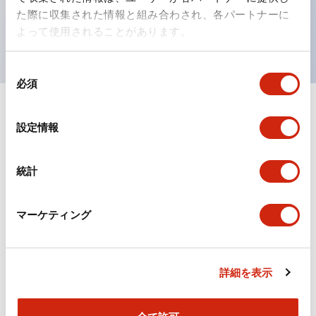
を表現できるようにしました。
た際に収集された情報と組み合わされ、各パートナーに
UL、CSA、TÜV、CCC認証品。（一部機種は除く）
よって使用されることがあります。
同
必須
意
の
選
ドキュメントとファイル
設定情報
択
統計
カタログ
CAD
規格・認証
マーケティング
TWSシリーズ コントロールユニット（2025年6月
版）（日本語）
2026/04/09
.PDF
2.10MB
詳細を表示