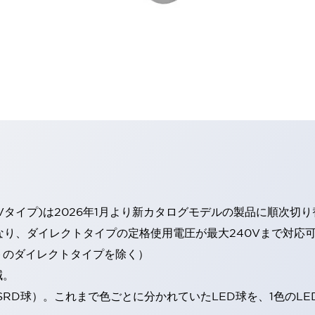
Vタイプ)は2026年1月より新カタログモデルの製品に順次切
なり、ダイレクトタイプの定格使用電圧が最大240Vまで対応
トのダイレクトタイプを除く）
減。
SRD球）。これまで色ごとに分かれていたLED球を、1色のL