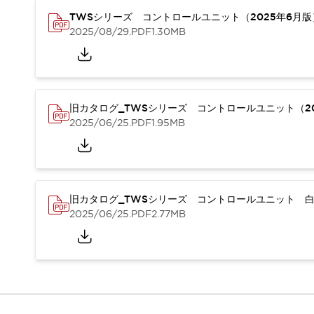
本質的な対策で爆発事故のリスクを抑える
TWSシリーズ コントロールユニット（2025年6月
半導体製造装置の設計自由度を高める方法
2025/08/29
.PDF
1.30MB
ダウンタイムを長引かせるスイッチ交換を瞬時に
安全規格への対応
危険性の低い機械にカテゴリ2安全リレーモジュールの選択を
光電センサでは実現できなかった工数を削減する手段とは？
一覧を表示する
旧カタログ_TWSシリーズ コントロールユニット（20
業界別
一覧を表示する
2025/06/25
.PDF
1.95MB
ソリューション
安全、そしてその先へ
IDECの安全コンセプト
IDECの協調安全/Safety2.0
旧カタログ_TWSシリーズ コントロールユニット 白
安全に関する法令・規格
2025/06/25
.PDF
2.77MB
基礎からわかる安全機器講座
安全セミナー/安全コンサルティング
SISTEMAとは
一覧を表示する
IIoT対応デバイス
RFID認証
制御パネルレス
AGV/AMRの開発&導入促進