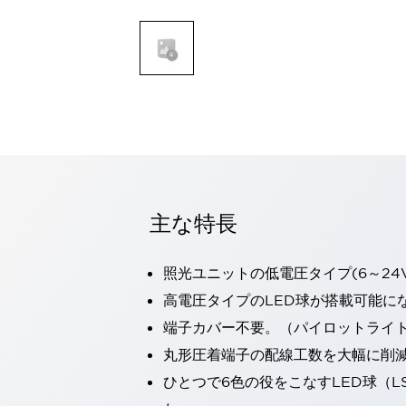
一覧を表示する
モビリティソリューション
セーフティホイールドライブ（SWD）
アシストホイールドライブ（AWD）
一覧を表示する
業界別
AGV/AMR
タブレットに安全機能を追加
安全対策の死角をなくし人身事故を防ぐ
人とAGVとの突発的な接触への対策
主な特長
無人搬送車の低床化と安全性を両立
この表示器がAGVに向く理由
移動式ロボットの安全対策
一覧を表示する
照光ユニットの低電圧タイプ(6～24
自動車
高電圧タイプのLED球が搭載可能に
ロボットに潜むリスクを徹底検証
安全柵内の人的被害を削減
端子カバー不要。（パイロットライ
大型表示灯の統一で工数削減
小型装置の安全対策
丸形圧着端子の配線工数を大幅に削
水素ステーションに信頼のおける防爆対策を
E-モビリティの時代にむけて
ひとつで6色の役をこなすLED球（L
リチウムイオン電池製造における金属（主に銅）混入対策