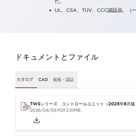
た。
一覧を表示する
UL、CSA、TÜV、CCC認証品。
工作機械
タッチパネルを市販タブレットに置き換えてコストダウン
小型の5,000Ｎの堅牢性に優れた安全スイッチで耐久性アップ
装置のコンパクト化につながる回路設計
工作機械のコスト削減のコツ
工作機械に小型化の可能性を見出す
ドキュメントとファイル
デザイン視点で工作機械の付加価値をアップ
このLED照明が工作機械のワークに向く理由
機器の故障につながる「瞬停」を防ぐ
フラット照明で綺麗な加工面を確認
カタログ
CAD
規格・認証
イネーブル装置で安全性を強化
一覧を表示する
ロボット
ティーチングペンダントを市販タブレットに置き換えるには
TWSシリーズ コントロールユニット（2025年6月
人とロボットの協働作業を一層安全で効率的に
2026/04/09
.PDF
2.10MB
協働ロボットのポテンシャルを発揮する安全対策
一覧を表示する
半導体