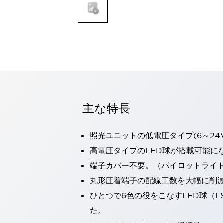
一覧を表示する
モビリティソリューション
セーフティホイールドライブ（SWD）
アシストホイールドライブ（AWD）
一覧を表示する
業界別
AGV/AMR
タブレットに安全機能を追加
安全対策の死角をなくし人身事故を防ぐ
主な特長
人とAGVとの突発的な接触への対策
無人搬送車の低床化と安全性を両立
照光ユニットの低電圧タイプ(6～24
この表示器がAGVに向く理由
移動式ロボットの安全対策
一覧を表示する
高電圧タイプのLED球が搭載可能に
自動車
端子カバー不要。（パイロットライ
ロボットに潜むリスクを徹底検証
安全柵内の人的被害を削減
丸形圧着端子の配線工数を大幅に削
大型表示灯の統一で工数削減
小型装置の安全対策
ひとつで6色の役をこなすLED球（L
水素ステーションに信頼のおける防爆対策を
E-モビリティの時代にむけて
た。
リチウムイオン電池製造における金属（主に銅）混入対策