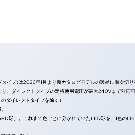
Vタイプ)は2026年1月より新カタログモデルの製品に順次切
なり、ダイレクトタイプの定格使用電圧が最大240Vまで対応
トのダイレクトタイプを除く）
減。
SRD球）。これまで色ごとに分かれていたLED球を、1色のL