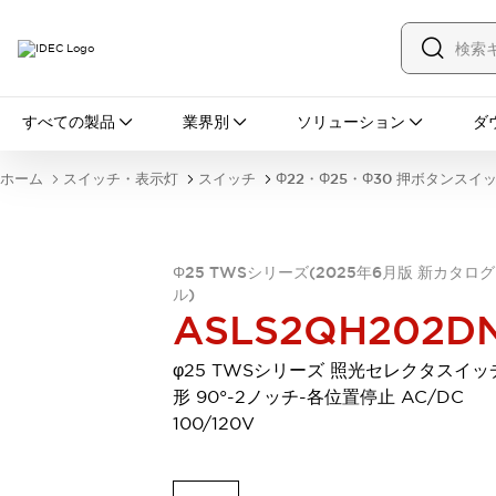
すべての製品
すべての製品
業界別
ソリューション
ダ
スイッチ・表示灯
スイッチ
表示灯・ブザー
ホーム
スイッチ・表示灯
スイッチ
Φ22・Φ25・Φ30 押ボタンスイ
一覧を表示する
安全・防爆機器
安全機器
防爆機器
一覧を表示する
インダストリアルコンポーネンツ
Φ25 TWSシリーズ(2025年6月版 新カタロ
ル)
リレー・タイマ
端子台
電源機器
ASLS2QH202D
サーキットプロテクタ
LED照明
一覧を表示する
φ25 TWSシリーズ 照光セレクタスイッ
オートメーション
形 90°-2ノッチ-各位置停止 AC/DC
PLC
プログラマブル表示器
100/120V
産業用イーサネット
一覧を表示する
センシング
センサ
自動認識
イオナイザ