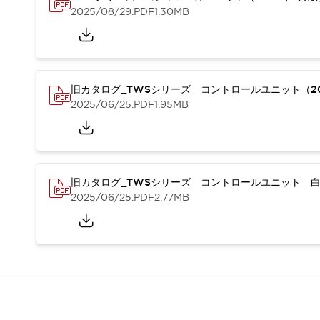
本質的な対策で爆発事故のリスクを抑える
2025/08/29
.PDF
1.30MB
半導体製造装置の設計自由度を高める方法
ダウンタイムを長引かせるスイッチ交換を瞬時に
安全規格への対応
危険性の低い機械にカテゴリ2安全リレーモジュールの選択を
光電センサでは実現できなかった工数を削減する手段とは？
旧カタログ_TWSシリーズ コントロールユニット（20
一覧を表示する
2025/06/25
.PDF
1.95MB
業界別
一覧を表示する
ソリューション
安全、そしてその先へ
IDECの安全コンセプト
旧カタログ_TWSシリーズ コントロールユニット 白
IDECの協調安全/Safety2.0
2025/06/25
.PDF
2.77MB
安全に関する法令・規格
基礎からわかる安全機器講座
安全セミナー/安全コンサルティング
SISTEMAとは
一覧を表示する
IIoT対応デバイス
RFID認証
制御パネルレス
AGV/AMRの開発&導入促進