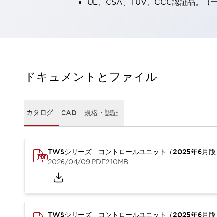
UL、CSA、TÜV、CCC認証品。
一覧を表示する
工作機械
タッチパネルを市販タブレットに置き換えてコストダウン
小型の5,000Ｎの堅牢性に優れた安全スイッチで耐久性アップ
装置のコンパクト化につながる回路設計
工作機械のコスト削減のコツ
ドキュメントとファイル
工作機械に小型化の可能性を見出す
デザイン視点で工作機械の付加価値をアップ
このLED照明が工作機械のワークに向く理由
カタログ
CAD
規格・認証
機器の故障につながる「瞬停」を防ぐ
フラット照明で綺麗な加工面を確認
イネーブル装置で安全性を強化
一覧を表示する
ロボット
TWSシリーズ コントロールユニット（2025年6月
ティーチングペンダントを市販タブレットに置き換えるには
2026/04/09
.PDF
2.10MB
人とロボットの協働作業を一層安全で効率的に
協働ロボットのポテンシャルを発揮する安全対策
一覧を表示する
半導体
TWSシリーズ コントロールユニット（2025年6月