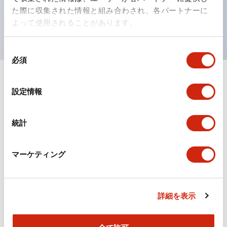
を表現できるようにしました。
た際に収集された情報と組み合わされ、各パートナーに
UL、CSA、TÜV、CCC認証品。（一部機種は除く）
よって使用されることがあります。
同
必須
意
の
選
ドキュメントとファイル
設定情報
択
統計
カタログ
マーケティング
TWSシリーズ コントロールユニット（2025年6月
版）（日本語）
2026/04/09
.PDF
2.10MB
詳細を表示