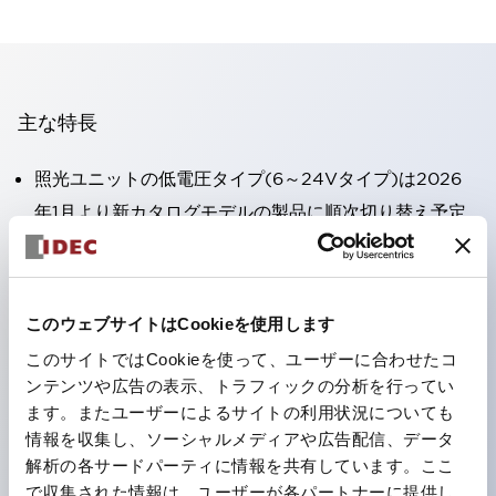
主な特長
照光ユニットの低電圧タイプ(6～24Vタイプ)は2026
年1月より新カタログモデルの製品に順次切り替え予定
高電圧タイプのLED球が搭載可能になり、ダイレクト
タイプの定格使用電圧が最大240Vまで対応可能になり
ました。
このウェブサイトはCookieを使用します
端子カバー不要。（パイロットライトのダイレクトタイ
このサイトではCookieを使って、ユーザーに合わせたコ
プを除く）
ンテンツや広告の表示、トラフィックの分析を行ってい
丸形圧着端子の配線工数を大幅に削減。
ます。またユーザーによるサイトの利用状況についても
情報を収集し、ソーシャルメディアや広告配信、データ
ひとつで6色の役をこなすLED球（LSRD球）。これま
解析の各サードパーティに情報を共有しています。ここ
で色ごとに分かれていたLED球を、1色のLED球で各色
で収集された情報は、ユーザーが各パートナーに提供し