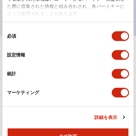
を表現できるようにしました。
た際に収集された情報と組み合わされ、各パートナーに
UL、CSA、TÜV、CCC認証品。（一部機種は除く）
よって使用されることがあります。
同
必須
意
の
選
ドキュメントとファイル
設定情報
択
統計
カタログ
CAD
規格・認証
マーケティング
TWSシリーズ コントロールユニット（2025年6月
版）（日本語）
2026/04/09
.PDF
2.10MB
詳細を表示