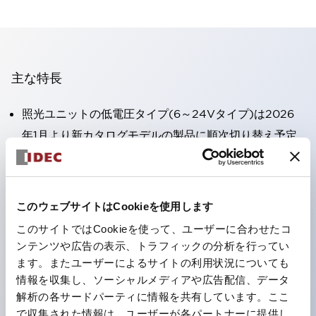
主な特長
照光ユニットの低電圧タイプ(6～24Vタイプ)は2026
年1月より新カタログモデルの製品に順次切り替え予定
高電圧タイプのLED球が搭載可能になり、ダイレクト
タイプの定格使用電圧が最大240Vまで対応可能になり
ました。
このウェブサイトはCookieを使用します
端子カバー不要。（パイロットライトのダイレクトタイ
このサイトではCookieを使って、ユーザーに合わせたコ
プを除く）
ンテンツや広告の表示、トラフィックの分析を行ってい
丸形圧着端子の配線工数を大幅に削減。
ます。またユーザーによるサイトの利用状況についても
情報を収集し、ソーシャルメディアや広告配信、データ
ひとつで6色の役をこなすLED球（LSRD球）。これま
解析の各サードパーティに情報を共有しています。ここ
で色ごとに分かれていたLED球を、1色のLED球で各色
で収集された情報は、ユーザーが各パートナーに提供し