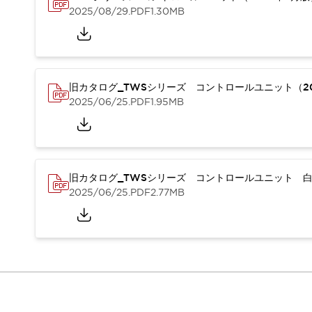
本質的な対策で爆発事故のリスクを抑える
2025/08/29
.PDF
1.30MB
半導体製造装置の設計自由度を高める方法
ダウンタイムを長引かせるスイッチ交換を瞬時に
安全規格への対応
危険性の低い機械にカテゴリ2安全リレーモジュールの選択を
光電センサでは実現できなかった工数を削減する手段とは？
旧カタログ_TWSシリーズ コントロールユニット（20
一覧を表示する
2025/06/25
.PDF
1.95MB
業界別
一覧を表示する
ソリューション
安全、そしてその先へ
IDECの安全コンセプト
旧カタログ_TWSシリーズ コントロールユニット 白
IDECの協調安全/Safety2.0
2025/06/25
.PDF
2.77MB
安全に関する法令・規格
基礎からわかる安全機器講座
安全セミナー/安全コンサルティング
SISTEMAとは
一覧を表示する
IIoT対応デバイス
RFID認証
制御パネルレス
AGV/AMRの開発&導入促進