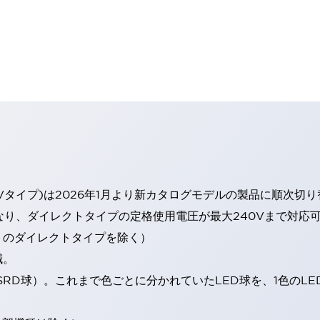
Vタイプ)は2026年1月より新カタログモデルの製品に順次切
なり、ダイレクトタイプの定格使用電圧が最大240Vまで対応
トのダイレクトタイプを除く）
減。
SRD球）。これまで色ごとに分かれていたLED球を、1色のL