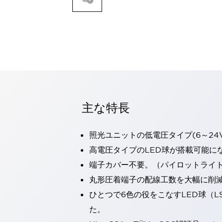
一覧を表示する
モビリティソリューション
セーフティホイールドライブ（SWD）
アシストホイールドライブ（AWD）
一覧を表示する
業界別
AGV/AMR
タブレットに安全機能を追加
安全対策の死角をなくし人身事故を防ぐ
主な特長
人とAGVとの突発的な接触への対策
無人搬送車の低床化と安全性を両立
照光ユニットの低電圧タイプ(6～24
この表示器がAGVに向く理由
移動式ロボットの安全対策
一覧を表示する
高電圧タイプのLED球が搭載可能に
自動車
端子カバー不要。（パイロットライ
ロボットに潜むリスクを徹底検証
安全柵内の人的被害を削減
丸形圧着端子の配線工数を大幅に削
大型表示灯の統一で工数削減
小型装置の安全対策
ひとつで6色の役をこなすLED球（L
水素ステーションに信頼のおける防爆対策を
E-モビリティの時代にむけて
た。
リチウムイオン電池製造における金属（主に銅）混入対策