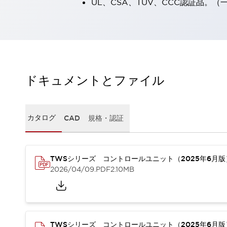
UL、CSA、TÜV、CCC認証品。
一覧を表示する
工作機械
タッチパネルを市販タブレットに置き換えてコストダウン
小型の5,000Ｎの堅牢性に優れた安全スイッチで耐久性アップ
装置のコンパクト化につながる回路設計
工作機械のコスト削減のコツ
ドキュメントとファイル
工作機械に小型化の可能性を見出す
デザイン視点で工作機械の付加価値をアップ
このLED照明が工作機械のワークに向く理由
カタログ
CAD
規格・認証
機器の故障につながる「瞬停」を防ぐ
フラット照明で綺麗な加工面を確認
イネーブル装置で安全性を強化
一覧を表示する
ロボット
TWSシリーズ コントロールユニット（2025年6月
ティーチングペンダントを市販タブレットに置き換えるには
2026/04/09
.PDF
2.10MB
人とロボットの協働作業を一層安全で効率的に
協働ロボットのポテンシャルを発揮する安全対策
一覧を表示する
半導体
TWSシリーズ コントロールユニット（2025年6月