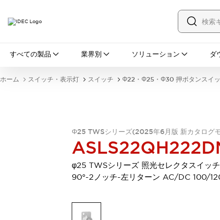
すべての製品
すべての製品
業界別
ソリューション
ダ
スイッチ・表示灯
スイッチ
表示灯・ブザー
ホーム
スイッチ・表示灯
スイッチ
Φ22・Φ25・Φ30 押ボタンスイ
一覧を表示する
安全・防爆機器
安全機器
防爆機器
一覧を表示する
インダストリアルコンポーネンツ
リレー・タイマ
端子台
電源機器
Φ25 TWSシリーズ(2025年6月版 新カタログ
ASLS22QH222D
サーキットプロテクタ
LED照明
一覧を表示する
φ25 TWSシリーズ 照光セレクタスイッチ
オートメーション
90°-2ノッチ-左リターン AC/DC 100/12
PLC
プログラマブル表示器
産業用イーサネット
一覧を表示する
センシング
センサ
自動認識
イオナイザ