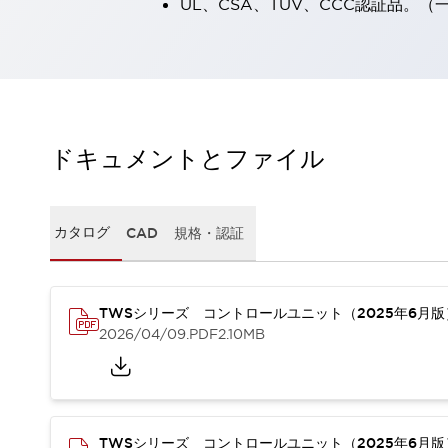
UL、CSA、TÜV、CCC認証品。
一覧を表示する
工作機械
タッチパネルを市販タブレットに置き換えてコストダウン
小型の5,000Ｎの堅牢性に優れた安全スイッチで耐久性アップ
装置のコンパクト化につながる回路設計
工作機械のコスト削減のコツ
ドキュメントとファイル
工作機械に小型化の可能性を見出す
デザイン視点で工作機械の付加価値をアップ
このLED照明が工作機械のワークに向く理由
カタログ
CAD
規格・認証
機器の故障につながる「瞬停」を防ぐ
フラット照明で綺麗な加工面を確認
イネーブル装置で安全性を強化
一覧を表示する
ロボット
TWSシリーズ コントロールユニット（2025年6月
ティーチングペンダントを市販タブレットに置き換えるには
2026/04/09
.PDF
2.10MB
人とロボットの協働作業を一層安全で効率的に
協働ロボットのポテンシャルを発揮する安全対策
一覧を表示する
半導体
TWSシリーズ コントロールユニット（2025年6月