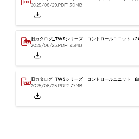
本質的な対策で爆発事故のリスクを抑える
2025/08/29
.PDF
1.30MB
半導体製造装置の設計自由度を高める方法
ダウンタイムを長引かせるスイッチ交換を瞬時に
安全規格への対応
危険性の低い機械にカテゴリ2安全リレーモジュールの選択を
光電センサでは実現できなかった工数を削減する手段とは？
旧カタログ_TWSシリーズ コントロールユニット（20
一覧を表示する
2025/06/25
.PDF
1.95MB
業界別
一覧を表示する
ソリューション
安全、そしてその先へ
IDECの安全コンセプト
旧カタログ_TWSシリーズ コントロールユニット 白
IDECの協調安全/Safety2.0
2025/06/25
.PDF
2.77MB
安全に関する法令・規格
基礎からわかる安全機器講座
安全セミナー/安全コンサルティング
SISTEMAとは
一覧を表示する
IIoT対応デバイス
RFID認証
制御パネルレス
AGV/AMRの開発&導入促進