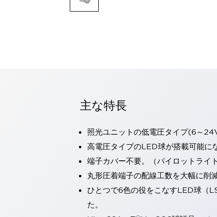
一覧を表示する
モビリティソリューション
セーフティホイールドライブ（SWD）
アシストホイールドライブ（AWD）
一覧を表示する
業界別
AGV/AMR
タブレットに安全機能を追加
安全対策の死角をなくし人身事故を防ぐ
主な特長
人とAGVとの突発的な接触への対策
無人搬送車の低床化と安全性を両立
照光ユニットの低電圧タイプ(6～24
この表示器がAGVに向く理由
移動式ロボットの安全対策
一覧を表示する
高電圧タイプのLED球が搭載可能に
自動車
端子カバー不要。（パイロットライ
ロボットに潜むリスクを徹底検証
安全柵内の人的被害を削減
丸形圧着端子の配線工数を大幅に削
大型表示灯の統一で工数削減
小型装置の安全対策
ひとつで6色の役をこなすLED球（L
水素ステーションに信頼のおける防爆対策を
E-モビリティの時代にむけて
た。
リチウムイオン電池製造における金属（主に銅）混入対策