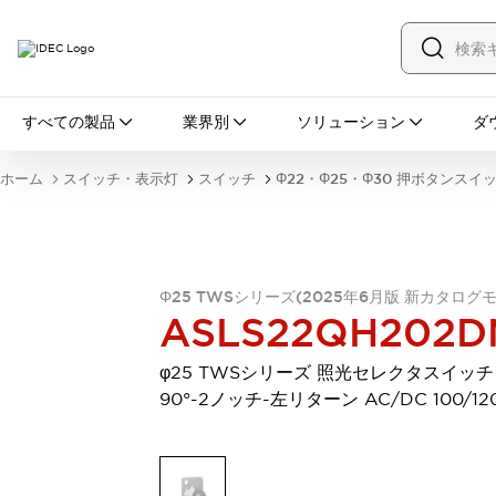
すべての製品
すべての製品
業界別
ソリューション
ダ
スイッチ・表示灯
スイッチ
表示灯・ブザー
ホーム
スイッチ・表示灯
スイッチ
Φ22・Φ25・Φ30 押ボタンスイ
一覧を表示する
安全・防爆機器
安全機器
防爆機器
一覧を表示する
インダストリアルコンポーネンツ
リレー・タイマ
端子台
電源機器
Φ25 TWSシリーズ(2025年6月版 新カタログ
ASLS22QH202D
サーキットプロテクタ
LED照明
一覧を表示する
φ25 TWSシリーズ 照光セレクタスイッチ
オートメーション
90°-2ノッチ-左リターン AC/DC 100/12
PLC
プログラマブル表示器
産業用イーサネット
一覧を表示する
センシング
センサ
自動認識
イオナイザ