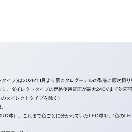
Vタイプ)は2026年1月より新カタログモデルの製品に順次切
なり、ダイレクトタイプの定格使用電圧が最大240Vまで対応
トのダイレクトタイプを除く）
減。
SRD球）。これまで色ごとに分かれていたLED球を、1色のL