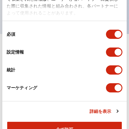
を表現できるようにしました。
た際に収集された情報と組み合わされ、各パートナーに
UL、CSA、TÜV、CCC認証品。（一部機種は除く）
よって使用されることがあります。
同
必須
意
の
選
ドキュメントとファイル
設定情報
択
統計
カタログ
マーケティング
TWSシリーズ コントロールユニット（2025年6月
版）（日本語）
2026/04/09
.PDF
2.10MB
詳細を表示