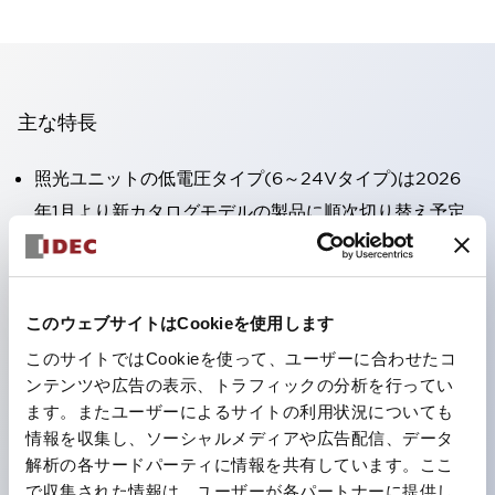
主な特長
照光ユニットの低電圧タイプ(6～24Vタイプ)は2026
年1月より新カタログモデルの製品に順次切り替え予定
高電圧タイプのLED球が搭載可能になり、ダイレクト
タイプの定格使用電圧が最大240Vまで対応可能になり
ました。
このウェブサイトはCookieを使用します
端子カバー不要。（パイロットライトのダイレクトタイ
このサイトではCookieを使って、ユーザーに合わせたコ
プを除く）
ンテンツや広告の表示、トラフィックの分析を行ってい
丸形圧着端子の配線工数を大幅に削減。
ます。またユーザーによるサイトの利用状況についても
情報を収集し、ソーシャルメディアや広告配信、データ
ひとつで6色の役をこなすLED球（LSRD球）。これま
解析の各サードパーティに情報を共有しています。ここ
で色ごとに分かれていたLED球を、1色のLED球で各色
で収集された情報は、ユーザーが各パートナーに提供し