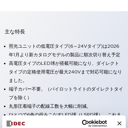
主な特長
照光ユニットの低電圧タイプ(6～24Vタイプ)は2026
年1月より新カタログモデルの製品に順次切り替え予定
高電圧タイプのLED球が搭載可能になり、ダイレクト
タイプの定格使用電圧が最大240Vまで対応可能になり
ました。
端子カバー不要。（パイロットライトのダイレクトタイ
プを除く）
丸形圧着端子の配線工数を大幅に削減。
ひとつで6色の役をこなすLED球（LSRD球）。これま
で色ごとに分かれていたLED球を、1色のLED球で各色