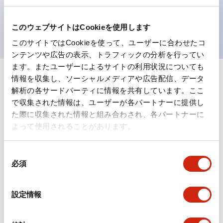
を表現できるようにしました。
UL、CSA、TÜV、CCC認証品。（一部機種は除く）
このウェブサイトはCookieを使用します
このサイトではCookieを使って、ユーザーに合わせたコ
ンテンツや広告の表示、トラフィックの分析を行ってい
ます。またユーザーによるサイトの利用状況についても
情報を収集し、ソーシャルメディアや広告配信、データ
+
仕様
すべて展開
解析の各サードパーティに情報を共有しています。ここ
で収集された情報は、ユーザーが各パートナーに提供し
形状仕様
た際に収集された情報と組み合わされ、各パートナーに
よって使用されることがあります。
電気的仕様(照光部定格)
同
環境仕様
必須
意
の
機能仕様
選
設定情報
択
機械的仕様