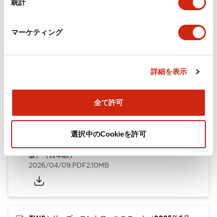
統計
取付設置仕様
マーケティング
ドキュメントとファイル
詳細を表示
全て許可
カタログ
CAD
規格・認証
技術文書
選択中のCookieを許可
TWSシリーズ コントロールユニット（2025年6月
版）（日本語）
2026/04/09
.PDF
2.10MB