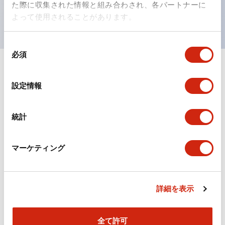
た際に収集された情報と組み合わされ、各パートナーに
UL、CSA、TÜV、CCC認証品。（一部機種は除く）
よって使用されることがあります。
同
必須
意
の
ドキュメントとファイル
選
設定情報
択
カタログ
規格・認証
技術文書
統計
マーケティング
TWSシリーズ コントロールユニット（2025年6月
版）（日本語）
2026/04/09
.PDF
2.10MB
詳細を表示
全て許可