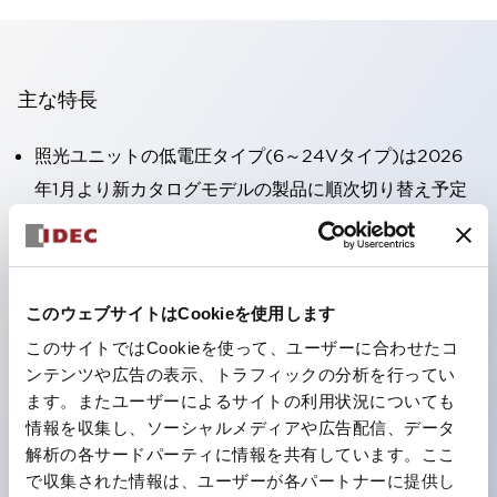
主な特長
照光ユニットの低電圧タイプ(6～24Vタイプ)は2026
年1月より新カタログモデルの製品に順次切り替え予定
高電圧タイプのLED球が搭載可能になり、ダイレクト
タイプの定格使用電圧が最大240Vまで対応可能になり
ました。
このウェブサイトはCookieを使用します
端子カバー不要。（パイロットライトのダイレクトタイ
このサイトではCookieを使って、ユーザーに合わせたコ
プを除く）
ンテンツや広告の表示、トラフィックの分析を行ってい
丸形圧着端子の配線工数を大幅に削減。
ます。またユーザーによるサイトの利用状況についても
ひとつで6色の役をこなすLED球（LSRD球）。これま
情報を収集し、ソーシャルメディアや広告配信、データ
で色ごとに分かれていたLED球を、1色のLED球で各色
解析の各サードパーティに情報を共有しています。ここ
で収集された情報は、ユーザーが各パートナーに提供し
を表現できるようにしました。