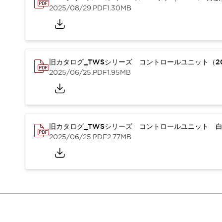
本質的な対策で爆発事故のリスクを抑える
2025/08/29
.PDF
1.30MB
半導体製造装置の設計自由度を高める方法
ダウンタイムを長引かせるスイッチ交換を瞬時に
安全規格への対応
危険性の低い機械にカテゴリ2安全リレーモジュールの選択を
光電センサでは実現できなかった工数を削減する手段とは？
旧カタログ_TWSシリーズ コントロールユニット（20
一覧を表示する
2025/06/25
.PDF
1.95MB
業界別
一覧を表示する
ソリューション
安全、そしてその先へ
IDECの安全コンセプト
旧カタログ_TWSシリーズ コントロールユニット 白
IDECの協調安全/Safety2.0
2025/06/25
.PDF
2.77MB
安全に関する法令・規格
基礎からわかる安全機器講座
安全セミナー/安全コンサルティング
SISTEMAとは
一覧を表示する
IIoT対応デバイス
RFID認証
制御パネルレス
AGV/AMRの開発&導入促進