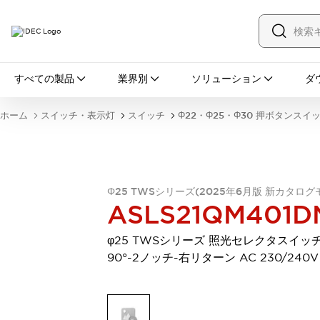
すべての製品
すべての製品
業界別
ソリューション
ダ
スイッチ・表示灯
スイッチ
表示灯・ブザー
ホーム
スイッチ・表示灯
スイッチ
Φ22・Φ25・Φ30 押ボタンスイ
一覧を表示する
安全・防爆機器
安全機器
防爆機器
一覧を表示する
インダストリアルコンポーネンツ
リレー・タイマ
端子台
電源機器
Φ25 TWSシリーズ(2025年6月版 新カタログ
ASLS21QM401D
サーキットプロテクタ
LED照明
一覧を表示する
φ25 TWSシリーズ 照光セレクタスイッチ
オートメーション
90°-2ノッチ-右リターン AC 230/240V
PLC
プログラマブル表示器
産業用イーサネット
一覧を表示する
センシング
センサ
自動認識
イオナイザ