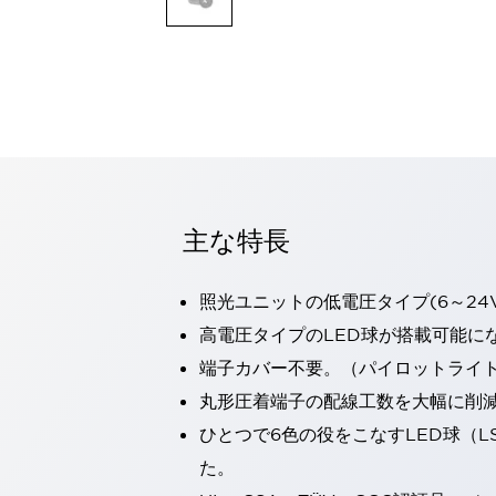
一覧を表示する
モビリティソリューション
セーフティホイールドライブ（SWD）
アシストホイールドライブ（AWD）
一覧を表示する
業界別
AGV/AMR
タブレットに安全機能を追加
安全対策の死角をなくし人身事故を防ぐ
主な特長
人とAGVとの突発的な接触への対策
無人搬送車の低床化と安全性を両立
照光ユニットの低電圧タイプ(6～24
この表示器がAGVに向く理由
移動式ロボットの安全対策
一覧を表示する
高電圧タイプのLED球が搭載可能に
自動車
端子カバー不要。（パイロットライ
ロボットに潜むリスクを徹底検証
安全柵内の人的被害を削減
丸形圧着端子の配線工数を大幅に削
大型表示灯の統一で工数削減
小型装置の安全対策
ひとつで6色の役をこなすLED球（L
水素ステーションに信頼のおける防爆対策を
E-モビリティの時代にむけて
た。
リチウムイオン電池製造における金属（主に銅）混入対策