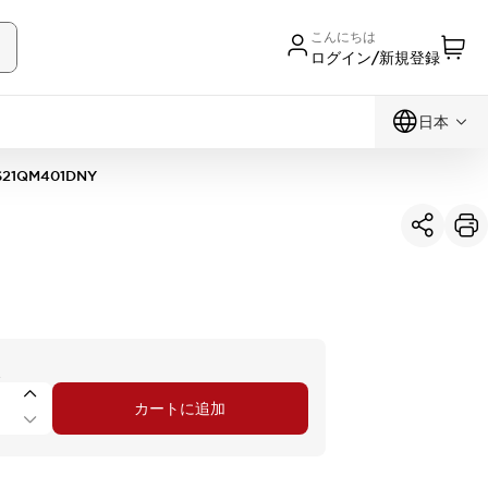
こんにちは
ログイン/新規登録
日本
S21QM401DNY
択
カートに追加