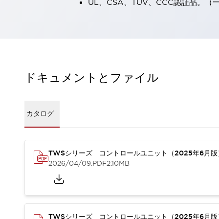
UL、CSA、TÜV、CCC認証品。
一覧を表示する
工作機械
タッチパネルを市販タブレットに置き換えてコストダウン
小型の5,000Ｎの堅牢性に優れた安全スイッチで耐久性アップ
装置のコンパクト化につながる回路設計
工作機械のコスト削減のコツ
ドキュメントとファイル
工作機械に小型化の可能性を見出す
デザイン視点で工作機械の付加価値をアップ
このLED照明が工作機械のワークに向く理由
カタログ
機器の故障につながる「瞬停」を防ぐ
フラット照明で綺麗な加工面を確認
イネーブル装置で安全性を強化
一覧を表示する
ロボット
TWSシリーズ コントロールユニット（2025年6月
ティーチングペンダントを市販タブレットに置き換えるには
2026/04/09
.PDF
2.10MB
人とロボットの協働作業を一層安全で効率的に
協働ロボットのポテンシャルを発揮する安全対策
一覧を表示する
半導体
TWSシリーズ コントロールユニット（2025年6月