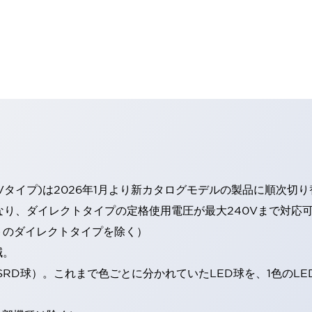
Vタイプ)は2026年1月より新カタログモデルの製品に順次切
なり、ダイレクトタイプの定格使用電圧が最大240Vまで対応
トのダイレクトタイプを除く）
減。
SRD球）。これまで色ごとに分かれていたLED球を、1色のL