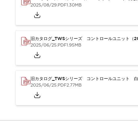
本質的な対策で爆発事故のリスクを抑える
2025/08/29
.PDF
1.30MB
半導体製造装置の設計自由度を高める方法
ダウンタイムを長引かせるスイッチ交換を瞬時に
安全規格への対応
危険性の低い機械にカテゴリ2安全リレーモジュールの選択を
光電センサでは実現できなかった工数を削減する手段とは？
旧カタログ_TWSシリーズ コントロールユニット（20
一覧を表示する
2025/06/25
.PDF
1.95MB
業界別
一覧を表示する
ソリューション
安全、そしてその先へ
IDECの安全コンセプト
旧カタログ_TWSシリーズ コントロールユニット 白
IDECの協調安全/Safety2.0
2025/06/25
.PDF
2.77MB
安全に関する法令・規格
基礎からわかる安全機器講座
安全セミナー/安全コンサルティング
SISTEMAとは
一覧を表示する
IIoT対応デバイス
RFID認証
制御パネルレス
AGV/AMRの開発&導入促進