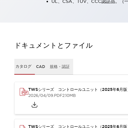
UL、CSA、TÜV、CCC認証品。
一覧を表示する
工作機械
タッチパネルを市販タブレットに置き換えてコストダウン
小型の5,000Ｎの堅牢性に優れた安全スイッチで耐久性アップ
装置のコンパクト化につながる回路設計
工作機械のコスト削減のコツ
ドキュメントとファイル
工作機械に小型化の可能性を見出す
デザイン視点で工作機械の付加価値をアップ
このLED照明が工作機械のワークに向く理由
カタログ
CAD
規格・認証
機器の故障につながる「瞬停」を防ぐ
フラット照明で綺麗な加工面を確認
イネーブル装置で安全性を強化
一覧を表示する
ロボット
TWSシリーズ コントロールユニット（2025年6月
ティーチングペンダントを市販タブレットに置き換えるには
2026/04/09
.PDF
2.10MB
人とロボットの協働作業を一層安全で効率的に
協働ロボットのポテンシャルを発揮する安全対策
一覧を表示する
半導体
TWSシリーズ コントロールユニット（2025年6月