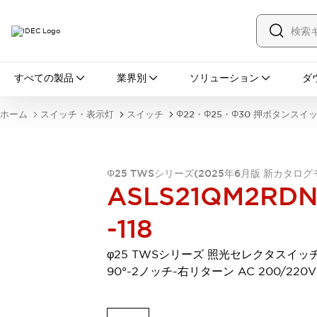
すべての製品
すべての製品
業界別
ソリューション
ダ
スイッチ・表示灯
スイッチ
表示灯・ブザー
ホーム
スイッチ・表示灯
スイッチ
Φ22・Φ25・Φ30 押ボタンスイ
一覧を表示する
安全・防爆機器
安全機器
防爆機器
一覧を表示する
インダストリアルコンポーネンツ
Φ25 TWSシリーズ(2025年6月版 新カタログ
ASLS21QM2RD
リレー・タイマ
端子台
電源機器
サーキットプロテクタ
LED照明
-118
一覧を表示する
オートメーション
φ25 TWSシリーズ 照光セレクタスイッ
PLC
プログラマブル表示器
90°-2ノッチ-右リターン AC 200/220V
産業用イーサネット
一覧を表示する
センシング
センサ
自動認識
イオナイザ