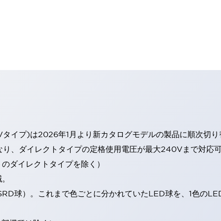
Vタイプ)は2026年1月より新カタログモデルの製品に順次切
なり、ダイレクトタイプの定格使用電圧が最大240Vまで対応
トのダイレクトタイプを除く）
減。
SRD球）。これまで色ごとに分かれていたLED球を、1色のL