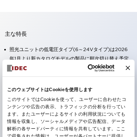
主な特長
照光ユニットの低電圧タイプ(6～24Vタイプ)は2026
年1月より新カタログモデルの製品に順次切り替え予定
高電圧タイプのLED球が搭載可能になり、ダイレクト
タイプの定格使用電圧が最大240Vまで対応可能になり
ました。
このウェブサイトはCookieを使用します
端子カバー不要。（パイロットライトのダイレクトタイ
このサイトではCookieを使って、ユーザーに合わせたコ
プを除く）
ンテンツや広告の表示、トラフィックの分析を行ってい
丸形圧着端子の配線工数を大幅に削減。
ます。またユーザーによるサイトの利用状況についても
情報を収集し、ソーシャルメディアや広告配信、データ
ひとつで6色の役をこなすLED球（LSRD球）。これま
解析の各サードパーティに情報を共有しています。ここ
で色ごとに分かれていたLED球を、1色のLED球で各色
で収集された情報は、ユーザーが各パートナーに提供し