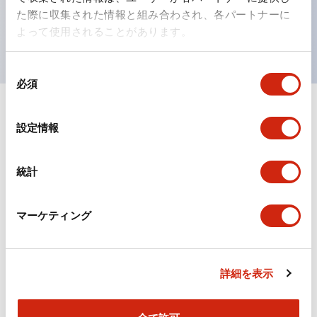
を表現できるようにしました。
た際に収集された情報と組み合わされ、各パートナーに
UL、CSA、TÜV、CCC認証品。（一部機種は除く）
よって使用されることがあります。
同
必須
意
の
選
ドキュメントとファイル
設定情報
択
統計
カタログ
CAD
規格・認証
マーケティング
TWSシリーズ コントロールユニット（2025年6月
版）（日本語）
2026/04/09
.PDF
2.10MB
詳細を表示