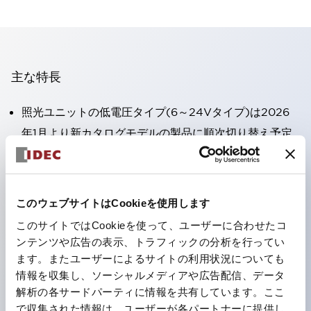
主な特長
照光ユニットの低電圧タイプ(6～24Vタイプ)は2026
年1月より新カタログモデルの製品に順次切り替え予定
高電圧タイプのLED球が搭載可能になり、ダイレクト
タイプの定格使用電圧が最大240Vまで対応可能になり
ました。
このウェブサイトはCookieを使用します
端子カバー不要。（パイロットライトのダイレクトタイ
このサイトではCookieを使って、ユーザーに合わせたコ
プを除く）
ンテンツや広告の表示、トラフィックの分析を行ってい
丸形圧着端子の配線工数を大幅に削減。
ます。またユーザーによるサイトの利用状況についても
情報を収集し、ソーシャルメディアや広告配信、データ
ひとつで6色の役をこなすLED球（LSRD球）。これま
解析の各サードパーティに情報を共有しています。ここ
で色ごとに分かれていたLED球を、1色のLED球で各色
で収集された情報は、ユーザーが各パートナーに提供し