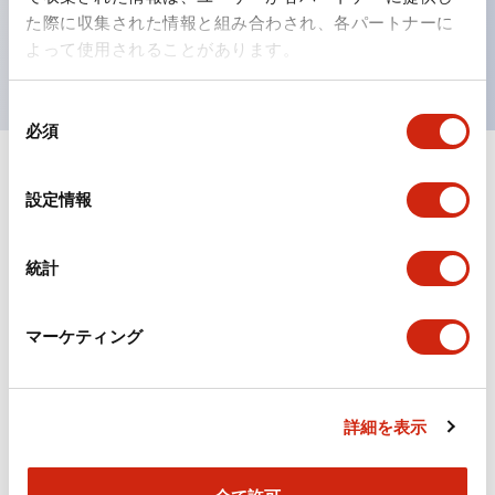
を表現できるようにしました。
た際に収集された情報と組み合わされ、各パートナーに
UL、CSA、TÜV、CCC認証品。（一部機種は除く）
よって使用されることがあります。
同
必須
意
の
選
ドキュメントとファイル
設定情報
択
統計
カタログ
CAD
規格・認証
マーケティング
TWSシリーズ コントロールユニット（2025年6月
版）（日本語）
2026/04/09
.PDF
2.10MB
詳細を表示