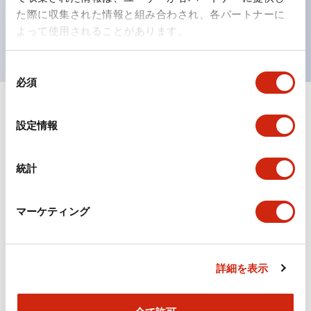
を表現できるようにしました。
た際に収集された情報と組み合わされ、各パートナーに
UL、CSA、TÜV、CCC認証品。（一部機種は除く）
よって使用されることがあります。
同
必須
意
の
選
ドキュメントとファイル
設定情報
択
統計
カタログ
CAD
規格・認証
マーケティング
TWSシリーズ コントロールユニット（2025年6月
版）（日本語）
2026/04/09
.PDF
2.10MB
詳細を表示