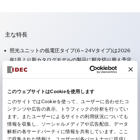
主な特長
照光ユニットの低電圧タイプ(6～24Vタイプ)は2026
年1月より新カタログモデルの製品に順次切り替え予定
高電圧タイプのLED球が搭載可能になり、ダイレクト
タイプの定格使用電圧が最大240Vまで対応可能になり
ました。
このウェブサイトはCookieを使用します
端子カバー不要。（パイロットライトのダイレクトタイ
このサイトではCookieを使って、ユーザーに合わせたコ
プを除く）
ンテンツや広告の表示、トラフィックの分析を行ってい
丸形圧着端子の配線工数を大幅に削減。
ます。またユーザーによるサイトの利用状況についても
情報を収集し、ソーシャルメディアや広告配信、データ
ひとつで6色の役をこなすLED球（LSRD球）。これま
解析の各サードパーティに情報を共有しています。ここ
で色ごとに分かれていたLED球を、1色のLED球で各色
で収集された情報は、ユーザーが各パートナーに提供し