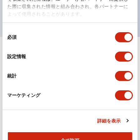
を表現できるようにしました。
た際に収集された情報と組み合わされ、各パートナーに
UL、CSA、TÜV、CCC認証品。（一部機種は除く）
よって使用されることがあります。
同
必須
意
の
選
ドキュメントとファイル
設定情報
択
統計
カタログ
規格・認証
マーケティング
TWSシリーズ コントロールユニット（2025年6月
版）（日本語）
2026/04/09
.PDF
2.10MB
詳細を表示