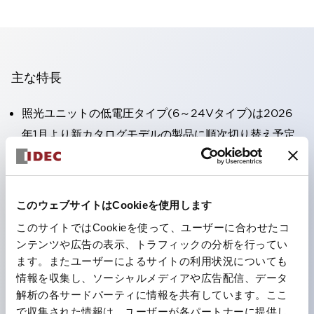
主な特長
照光ユニットの低電圧タイプ(6～24Vタイプ)は2026
年1月より新カタログモデルの製品に順次切り替え予定
高電圧タイプのLED球が搭載可能になり、ダイレクト
タイプの定格使用電圧が最大240Vまで対応可能になり
ました。
このウェブサイトはCookieを使用します
端子カバー不要。（パイロットライトのダイレクトタイ
このサイトではCookieを使って、ユーザーに合わせたコ
プを除く）
ンテンツや広告の表示、トラフィックの分析を行ってい
丸形圧着端子の配線工数を大幅に削減。
ます。またユーザーによるサイトの利用状況についても
情報を収集し、ソーシャルメディアや広告配信、データ
ひとつで6色の役をこなすLED球（LSRD球）。これま
解析の各サードパーティに情報を共有しています。ここ
で色ごとに分かれていたLED球を、1色のLED球で各色
で収集された情報は、ユーザーが各パートナーに提供し